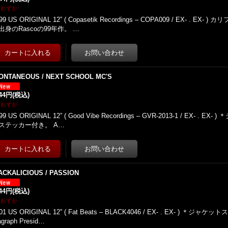
庫わずか
99 US ORIGINAL 12” ( Copasetik Recordings – COPA009 / EX- . E
出身のRascoの99年作。 …
ONTANEOUS / NEXT SCHOOL MC'S
944円
(税込)
庫わずか
99 US ORIGINAL 12” ( Good Vibe Recordings – GVR-2013-1 / EX- .
ステッカー付き。 A…
ACKALICIOUS / PASSION
944円
(税込)
庫わずか
01 US ORIGINAL 12” ( Fat Beats – BLACK4046 / EX- . EX- ) ＊ジ
agraph Presid…