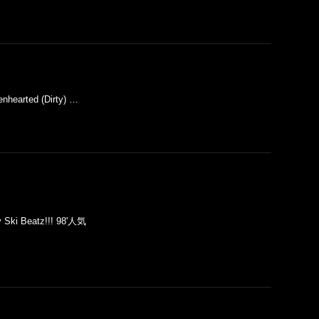
enhearted (Dirty) …
y Ski Beatz!!! 98'人気