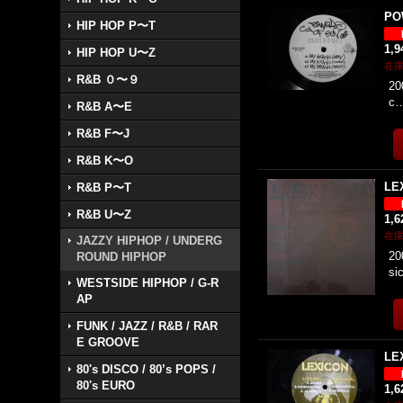
PO
HIP HOP P〜T
1,
HIP HOP U〜Z
在
R&B ０〜９
20
c
R&B A〜E
R&B F〜J
R&B K〜O
LE
R&B P〜T
R&B U〜Z
1,
在
JAZZY HIPHOP / UNDERG
20
ROUND HIPHOP
si
WESTSIDE HIPHOP / G-R
AP
FUNK / JAZZ / R&B / RAR
E GROOVE
LEX
80's DISCO / 80’s POPS /
80's EURO
1,