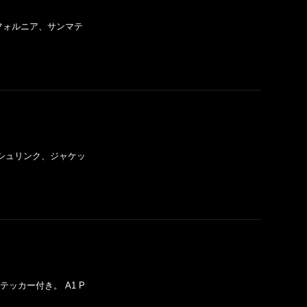
X- ) カリフォルニア、サンマテ
 EX- ) ＊シュリンク、ジャケッ
ャケットステッカー付き。 A1 P