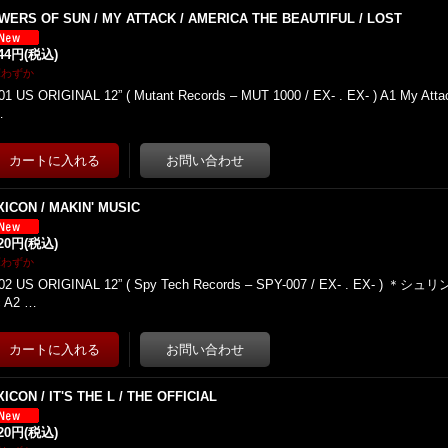
WERS OF SUN / MY ATTACK / AMERICA THE BEAUTIFUL / LOST
944円
(税込)
庫わずか
01 US ORIGINAL 12” ( Mutant Records – MUT 1000 / EX- . EX- ) A1 My Attac
…
XICON / MAKIN' MUSIC
620円
(税込)
庫わずか
02 US ORIGINAL 12” ( Spy Tech Records – SPY-007 / EX- . EX- ) ＊シ
c A2 …
ICON / IT'S THE L / THE OFFICIAL
620円
(税込)