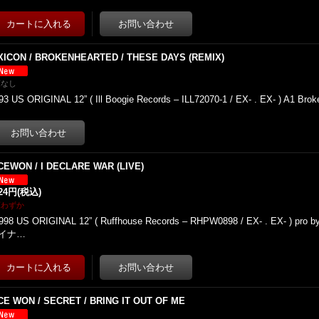
XICON / BROKENHEARTED / THESE DAYS (REMIX)
庫なし
93 US ORIGINAL 12” ( Ill Boogie Records – ILL72070-1 / EX- . EX- ) A1 Brok
CEWON / I DECLARE WAR (LIVE)
024円
(税込)
庫わずか
998 US ORIGINAL 12” ( Ruffhouse Records – RHPW0898 / EX- . EX- ) pro b
イナ…
CE WON / SECRET / BRING IT OUT OF ME