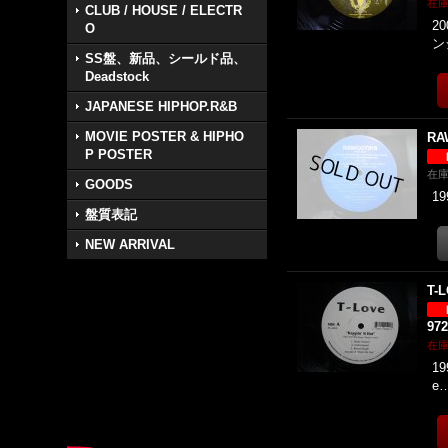
在
CLUB / HOUSE / ELECTR
20
O
ン
SS盤、新品、シールド品、
Deadstock
JAPANESE HIPHOP.R&B
MOVIE POSTER & HIPHO
RA
P POSTER
在
GOODS
19
盤質表記
NEW ARRIVAL
T-L
97
在
19
e