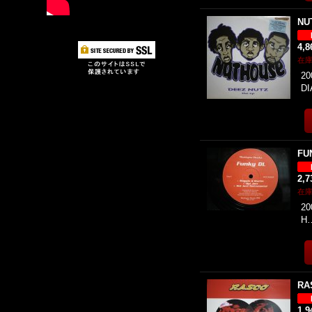
NU
4,
在
20
D
FU
2,
在
20
H
RA
1,