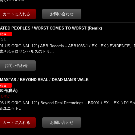
LATED PEOPLES / WORST COMES TO WORST (Remix)
庫なし
01 US ORIGINAL 12” ( ABB Records – ABB1035-1 / EX . EX ) EVIDE
成されるロサンゼルスのトリ…
GMASTAS / BEYOND REAL / DEAD MAN'S WALK
730円
(税込)
庫わずか
96 US ORIGINAL 12” ( Beyond Real Recordings – BR001 / EX- . EX- ) DJ
るユニット…