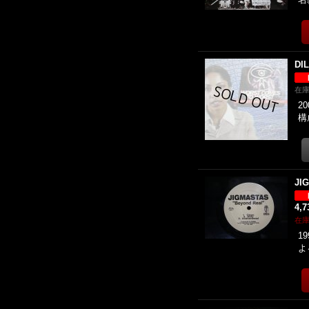
DI
在
20
構
JI
4,
在
19
よ