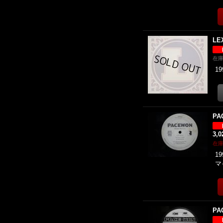
LE
在
19
PA
3,
在
19
マ
PA