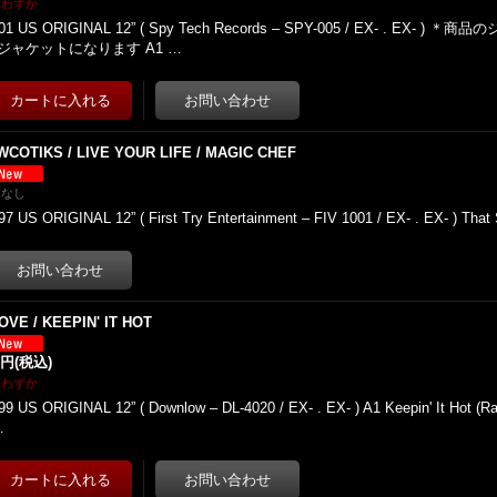
庫わずか
01 US ORIGINAL 12” ( Spy Tech Records – SPY-005 / EX- . EX-
ジャケットになります A1 …
WCOTIKS / LIVE YOUR LIFE / MAGIC CHEF
庫なし
97 US ORIGINAL 12” ( First Try Entertainment – FIV 1001 / EX- . EX- ) That
OVE / KEEPIN' IT HOT
2円
(税込)
庫わずか
99 US ORIGINAL 12” ( Downlow – DL-4020 / EX- . EX- ) A1 Keepin' It Hot (Ra
…