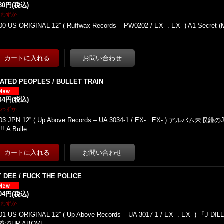
780円
(税込)
庫わずか
00 US ORIGINAL 12” ( Ruffwax Records – PW0202 / EX- . EX- ) A1 Secret (M
…
LATED PEOPLES / BULLET TRAIN
944円
(税込)
庫わずか
03 JPN 12” ( Up Above Records – UA 3034-1 / EX- . EX- ) アルバム
!! A Bulle…
Y DEE / FUCK THE POLICE
104円
(税込)
庫わずか
01 US ORIGINAL 12” ( Up Above Records – UA 3017-1 / EX- . EX- ) 「
義でUP ABOVE…