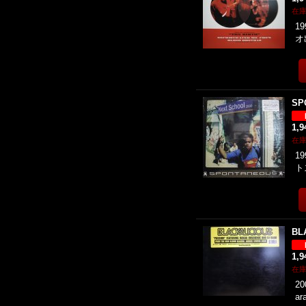
在
19
オ
SP
1,
在
19
ト
BL
1,
在
20
ar