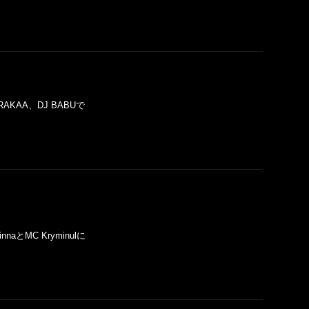
NCE、RAKAA、DJ BABUで
 SpinnaとMC Kryminulに