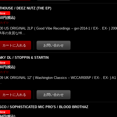
THOUSE / DEEZ NUTZ (THE EP)
860円
(税込)
庫わずか
00 US ORIGINAL 2LP ( Good Vibe Recordings – gvr-2014-1 / EX- . EX
IA等の良質なHI…
NKY DL / STOPPIN & STARTIN
730円
(税込)
庫わずか
09 UK ORIGINAL 12” ( Washington Classics – WCCAR005P / EX- . EX- ) A1 S
…
SCO / SOPHISTICATED MIC PRO'S / BLOOD BROTHAZ
944円
(税込)