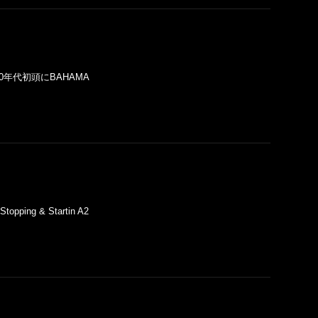
- ) 2000年代初頭にBAHAMA
topping & Startin A2