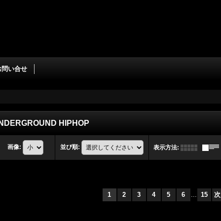
お問い合せ
 UNDERGROUND HIPHOP
画像
:
並び順
:
表示方法
:
1
2
3
4
5
6
...
15
次