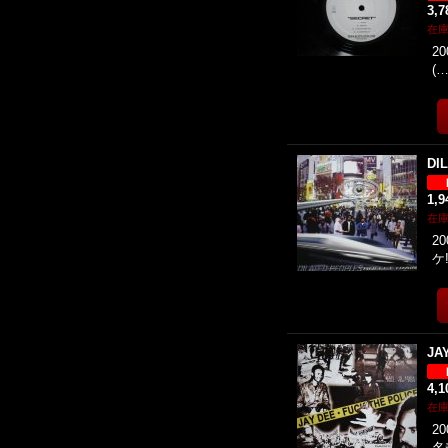
3,
在
20
(
DI
1,
在
20
ケ!
JA
4,
在
20
名