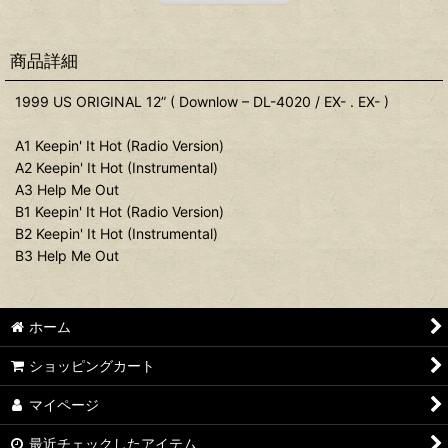
商品詳細
1999 US ORIGINAL 12” ( Downlow – DL-4020 / EX- . EX- )
A1 Keepin' It Hot (Radio Version)
A2 Keepin' It Hot (Instrumental)
A3 Help Me Out
B1 Keepin' It Hot (Radio Version)
B2 Keepin' It Hot (Instrumental)
B3 Help Me Out
ホーム
ショッピングカート
マイページ
最近チェックしたアイテム