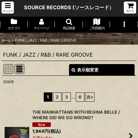
SOURCE RECORDS (ソースレコード）
メニュー
カート
カテゴリ
マイページ
商品検索
ご利用案内
>
FUNK / JAZZ / R&B / RARE GROOVE
ホーム
FUNK / JAZZ / R&B / RARE GROOVE
表示順変更
閉じる
306
件
表示数
:
1
2
3
...
6
次
»
並び順
:
THE MANHATTANS WITH REGINA BELLE /
WHERE DID WE GO WRONG?
絞り込む
1,944
円
(税込)
在庫わずか