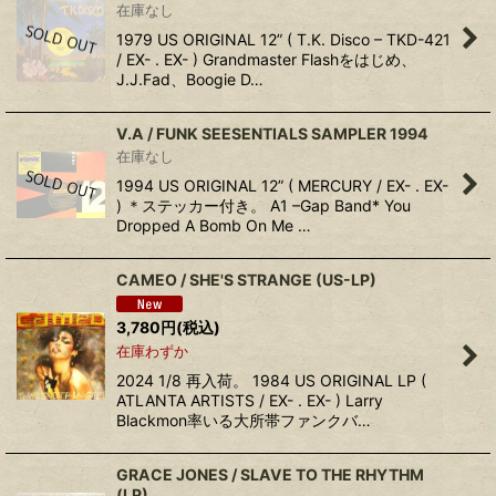
在庫なし
1979 US ORIGINAL 12” ( T.K. Disco ‎– TKD-421
/ EX- . EX- ) Grandmaster Flashをはじめ、
J.J.Fad、Boogie D…
V.A / FUNK SEESENTIALS SAMPLER 1994
在庫なし
1994 US ORIGINAL 12” ( MERCURY / EX- . EX-
) ＊ステッカー付き。 A1 –Gap Band* You
Dropped A Bomb On Me …
CAMEO / SHE'S STRANGE (US-LP)
3,780
円
(税込)
在庫わずか
2024 1/8 再入荷。 1984 US ORIGINAL LP (
ATLANTA ARTISTS / EX- . EX- ) Larry
Blackmon率いる大所帯ファンクバ…
GRACE JONES / SLAVE TO THE RHYTHM
(LP)