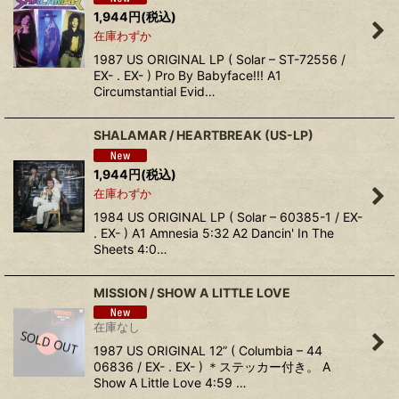
1,944
円
(税込)
在庫わずか
1987 US ORIGINAL LP ( Solar – ST-72556 /
EX- . EX- ) Pro By Babyface!!! A1
Circumstantial Evid…
SHALAMAR / HEARTBREAK (US-LP)
1,944
円
(税込)
在庫わずか
1984 US ORIGINAL LP ( Solar – 60385-1 / EX-
. EX- ) A1 Amnesia 5:32 A2 Dancin' In The
Sheets 4:0…
MISSION / SHOW A LITTLE LOVE
在庫なし
1987 US ORIGINAL 12” ( Columbia – 44
06836 / EX- . EX- ) ＊ステッカー付き。 A
Show A Little Love 4:59 …