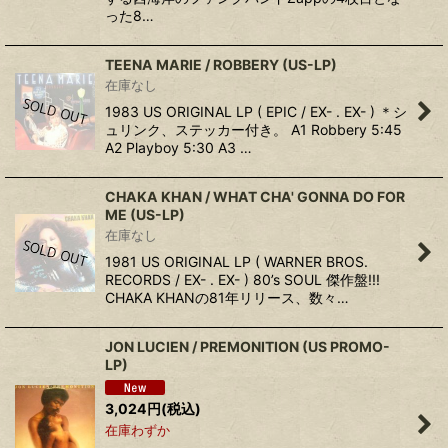
った8…
TEENA MARIE ‎/ ROBBERY (US-LP)
在庫なし
1983 US ORIGINAL LP ( EPIC / EX- . EX- ) ＊シ
ュリンク、ステッカー付き。 A1 Robbery 5:45
A2 Playboy 5:30 A3 …
CHAKA KHAN ‎/ WHAT CHA' GONNA DO FOR
ME (US-LP)
在庫なし
1981 US ORIGINAL LP ( WARNER BROS.
RECORDS / EX- . EX- ) 80’s SOUL 傑作盤!!!
CHAKA KHANの81年リリース、数々…
JON LUCIEN ‎/ PREMONITION (US PROMO-
LP)
3,024
円
(税込)
在庫わずか