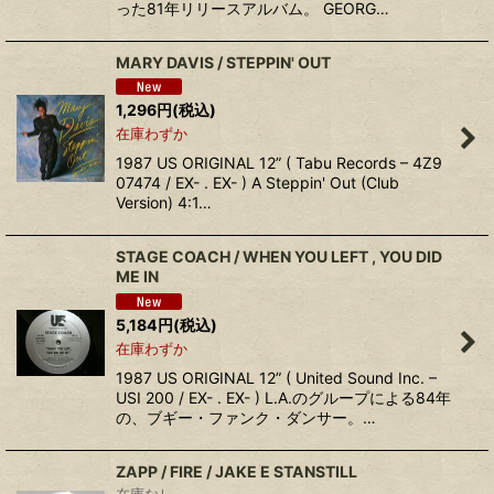
った81年リリースアルバム。 GEORG…
MARY DAVIS ‎/ STEPPIN' OUT
1,296
円
(税込)
在庫わずか
1987 US ORIGINAL 12” ( Tabu Records ‎– 4Z9
07474 / EX- . EX- ) A Steppin' Out (Club
Version) 4:1…
STAGE COACH ‎/ WHEN YOU LEFT , YOU DID
ME IN
5,184
円
(税込)
在庫わずか
1987 US ORIGINAL 12” ( United Sound Inc. ‎–
USI 200 / EX- . EX- ) L.A.のグループによる84年
の、ブギー・ファンク・ダンサー。…
ZAPP ‎/ FIRE / JAKE E STANSTILL