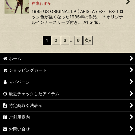
在庫わずか
1995 US ORIGINAL LP ( ARISTA / EX- . EX- ) ロ
ック色が強くなった1985年の作品。 ＊オリジナ
ルインナースリーブ付き。 A1 Girls …
1
2
3
...
6
次
»
ホーム
ショッピングカート
マイページ
最近チェックしたアイテム
特定商取引法表示
ご利用案内
お問い合せ