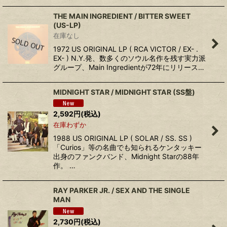
THE MAIN INGREDIENT ‎/ BITTER SWEET
(US-LP)
在庫なし
1972 US ORIGINAL LP ( RCA VICTOR / EX- .
EX- ) N.Y.発、数多くのソウル名作を残す実力派
グループ、Main Ingredientが72年にリリース…
MIDNIGHT STAR ‎/ MIDNIGHT STAR (SS盤)
2,592
円
(税込)
在庫わずか
1988 US ORIGINAL LP ( SOLAR / SS. SS )
「Curios」等の名曲でも知られるケンタッキー
出身のファンクバンド、Midnight Starの88年
作。 …
RAY PARKER JR. ‎/ SEX AND THE SINGLE
MAN
2,730
円
(税込)