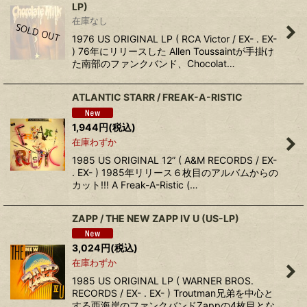
LP)
在庫なし
1976 US ORIGINAL LP ( RCA Victor / EX- . EX-
) 76年にリリースした Allen Toussaintが手掛け
た南部のファンクバンド、Chocolat…
ATLANTIC STARR ‎/ FREAK-A-RISTIC
1,944
円
(税込)
在庫わずか
1985 US ORIGINAL 12” ( A&M RECORDS / EX-
. EX- ) 1985年リリース６枚目のアルバムからの
カット!!! A Freak-A-Ristic (…
ZAPP ‎/ THE NEW ZAPP IV U (US-LP)
3,024
円
(税込)
在庫わずか
1985 US ORIGINAL LP ( WARNER BROS.
RECORDS / EX- . EX- ) Troutman兄弟を中心と
する西海岸のファンクバンドZappの4枚目とな