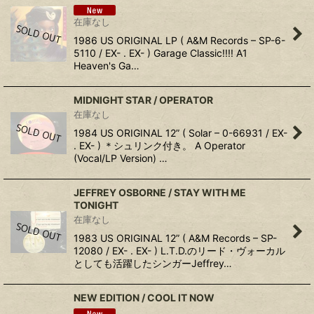
在庫なし
1986 US ORIGINAL LP ( A&M Records ‎– SP-6-
5110 / EX- . EX- ) Garage Classic!!!! A1
Heaven's Ga…
MIDNIGHT STAR ‎/ OPERATOR
在庫なし
1984 US ORIGINAL 12” ( Solar ‎– 0-66931 / EX-
. EX- ) ＊シュリンク付き。 A Operator
(Vocal/LP Version) …
JEFFREY OSBORNE ‎/ STAY WITH ME
TONIGHT
在庫なし
1983 US ORIGINAL 12” ( A&M Records ‎– SP-
12080 / EX- . EX- ) L.T.D.のリード・ヴォーカル
としても活躍したシンガーJeffrey…
NEW EDITION ‎/ COOL IT NOW