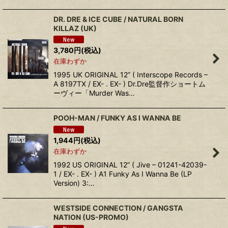
DR. DRE & ICE CUBE / NATURAL BORN
KILLAZ (UK)
3,780
円
(税込)
在庫わずか
1995 UK ORIGINAL 12” ( Interscope Records –
A 8197TX / EX- . EX- ) Dr.Dre監督作ショートム
ーヴィー「Murder Was…
POOH-MAN / FUNKY AS I WANNA BE
1,944
円
(税込)
在庫わずか
1992 US ORIGINAL 12” ( Jive – 01241-42039-
1 / EX- . EX- ) A1 Funky As I Wanna Be (LP
Version) 3:…
WESTSIDE CONNECTION / GANGSTA
NATION (US-PROMO)