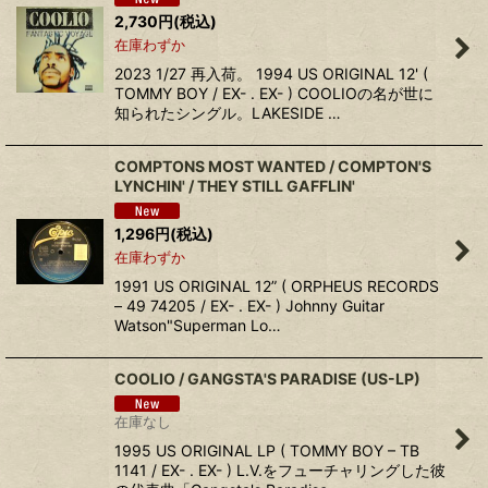
2,730
円
(税込)
在庫わずか
2023 1/27 再入荷。 1994 US ORIGINAL 12' (
TOMMY BOY / EX- . EX- ) COOLIOの名が世に
知られたシングル。LAKESIDE …
COMPTONS MOST WANTED / COMPTON'S
LYNCHIN' / THEY STILL GAFFLIN'
1,296
円
(税込)
在庫わずか
1991 US ORIGINAL 12” ( ORPHEUS RECORDS
‎– 49 74205 / EX- . EX- ) Johnny Guitar
Watson"Superman Lo…
COOLIO / GANGSTA'S PARADISE (US-LP)
在庫なし
1995 US ORIGINAL LP ( TOMMY BOY ‎– TB
1141 / EX- . EX- ) L.V.をフューチャリングした彼