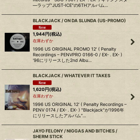
―ラップ"JUST-ICE"の6THアルバム…
BLACKJACK / ON DA SLUNDA (US-PROMO)
1,944
円
(税込)
在庫わずか
1996 US ORIGINAL PROMO 12' ( Penalty
Recordings – PENVPRO 0166-0 / EX- . EX- )
'96にリリースした2nd Albu…
BLACKJACK / WHATEVER IT TAKES
1,620
円
(税込)
在庫わずか
1996 US ORIGINAL 12' ( Penalty Recordings –
PENV 0174 / EX- . EX- ) "Blackjack"が1996年
にリリースしたアルバム"…
JAYO FELONY / NIGGAS AND BITCHES /
SHERM STICK