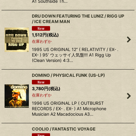
A1 Southside Th…
DRU DOWN FEATURING THE LUNIZ / RIGG UP
/ ICE CREAM MAN
1,512
円
(税込)
在庫わずか
1995 US ORIGINAL 12” ( RELATIVITY / EX- .
EX- ) 95’ ウェッサイ人気盤!!! A1 Rigg Up
(Clean Version) 4:3…
DOMINO ‎/ PHYSICAL FUNK (US-LP)
3,780
円
(税込)
在庫わずか
1996 US ORIGINAL LP ( OUTBURST
RECORDS / EX- . EX- ) A1 Microphone
Musician A2 Macadocious A3…
COOLIO / FANTASTIC VOYAGE