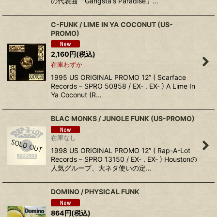
の代表曲「Gangsta's Paradise」…
C-FUNK ‎/ LIME IN YA COCONUT (US-
PROMO)
2,160
円
(税込)
在庫わずか
1995 US ORIGINAL PROMO 12” ( Scarface
Records ‎– SPRO 50858 / EX- . EX- ) A Lime In
Ya Coconut (R…
BLAC MONKS ‎/ JUNGLE FUNK (US-PROMO)
在庫なし
1998 US ORIGINAL PROMO 12” ( Rap-A-Lot
Records ‎– SPRO 13150 / EX- . EX- ) Houstonの
人気グループ、大ネタ使いの定…
DOMINO ‎/ PHYSICAL FUNK
864
円
(税込)