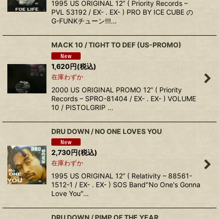
1995 US ORIGINAL 12” ( Priority Records ‎–
PVL 53192 / EX- . EX- ) PRO BY ICE CUBE の
G-FUNKチューン!!!…
MACK 10 ‎/ TIGHT TO DEF (US-PROMO)
1,620
円
(税込)
在庫わずか
2000 US ORIGINAL PROMO 12” ( Priority
Records ‎– SPRO-81404 / EX- . EX- ) VOLUME
10 / PISTOLGRIP …
DRU DOWN ‎/ NO ONE LOVES YOU
2,730
円
(税込)
在庫わずか
1995 US ORIGINAL 12” ( Relativity ‎– 88561-
1512-1 / EX- . EX- ) SOS Band"No One's Gonna
Love You"…
DRU DOWN ‎/ PIMP OF THE YEAR