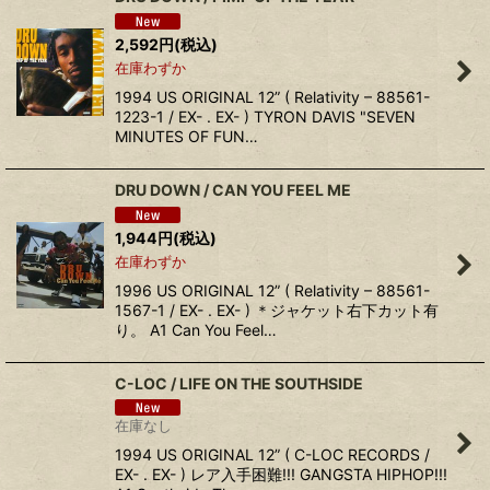
2,592
円
(税込)
在庫わずか
1994 US ORIGINAL 12” ( Relativity ‎– 88561-
1223-1 / EX- . EX- ) TYRON DAVIS "SEVEN
MINUTES OF FUN…
DRU DOWN ‎/ CAN YOU FEEL ME
1,944
円
(税込)
在庫わずか
1996 US ORIGINAL 12” ( Relativity ‎– 88561-
1567-1 / EX- . EX- ) ＊ジャケット右下カット有
り。 A1 Can You Feel…
C-LOC ‎/ LIFE ON THE SOUTHSIDE
在庫なし
1994 US ORIGINAL 12” ( C-LOC RECORDS /
EX- . EX- ) レア入手困難!!! GANGSTA HIPHOP!!!