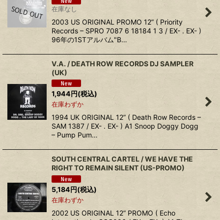
在庫なし
2003 US ORIGINAL PROMO 12” ( Priority
Records – SPRO 7087 6 18184 1 3 / EX- . EX- )
96年の1STアルバム"B…
V.A. / DEATH ROW RECORDS DJ SAMPLER
(UK)
1,944
円
(税込)
在庫わずか
1994 UK ORIGINAL 12” ( Death Row Records –
SAM 1387 / EX- . EX- ) A1 Snoop Doggy Dogg
– Pump Pum…
SOUTH CENTRAL CARTEL / WE HAVE THE
RIGHT TO REMAIN SILENT (US-PROMO)
5,184
円
(税込)
在庫わずか
2002 US ORIGINAL 12” PROMO ( Echo