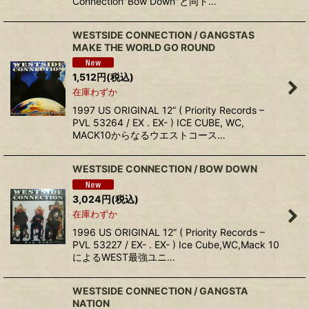
Connection"Bow Down"と同ト…
WESTSIDE CONNECTION ‎/ GANGSTAS
MAKE THE WORLD GO ROUND
1,512
円
(税込)
在庫わずか
1997 US ORIGINAL 12” ( Priority Records ‎–
PVL 53264 / EX . EX- ) ICE CUBE, WC,
MACK10からなるウエストコース…
WESTSIDE CONNECTION ‎/ BOW DOWN
3,024
円
(税込)
在庫わずか
1996 US ORIGINAL 12” ( Priority Records ‎–
PVL 53227 / EX- . EX- ) Ice Cube,WC,Mack 10
によるWEST最強ユニ…
WESTSIDE CONNECTION ‎/ GANGSTA
NATION