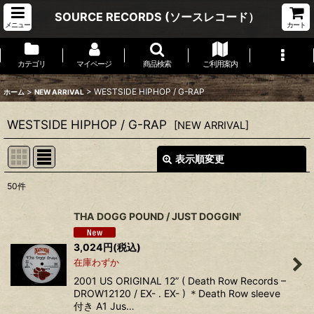
SOURCE RECORDS (ソースレコード）
メニュー
カート
カテゴリ
マイページ
商品検索
ご利用案内
>
>
WESTSIDE HIPHOP / G-RAP
ホーム
NEW ARRIVAL
WESTSIDE HIPHOP / G-RAP
[
NEW ARRIVAL
]
表示順変更
閉じる
50
件
表示数
:
THA DOGG POUND / JUST DOGGIN'
並び順
:
3,024
円
(税込)
在庫わずか
絞り込む
2001 US ORIGINAL 12” ( Death Row Records –
DROW12120 / EX- . EX- ) ＊Death Row sleeve
付き A1 Jus…