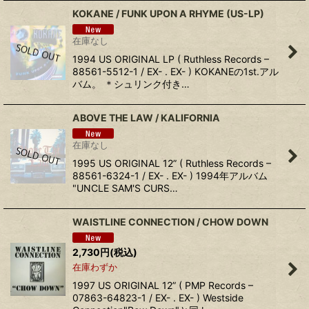
KOKANE ‎/ FUNK UPON A RHYME (US-LP)
在庫なし
1994 US ORIGINAL LP ( Ruthless Records ‎–
88561-5512-1 / EX- . EX- ) KOKANEの1st.アル
バム。 ＊シュリンク付き…
ABOVE THE LAW ‎/ KALIFORNIA
在庫なし
1995 US ORIGINAL 12” ( Ruthless Records ‎–
88561-6324-1 / EX- . EX- ) 1994年アルバム
"UNCLE SAM'S CURS…
WAISTLINE CONNECTION ‎/ CHOW DOWN
2,730
円
(税込)
在庫わずか
1997 US ORIGINAL 12” ( PMP Records –
07863-64823-1 / EX- . EX- ) Westside