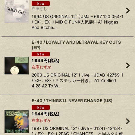
在庫なし
1994 US ORIGINAL 12” ( JMJ – 697 120 054-1
/ EX- . EX- ) MID G-FUNK人気盤!!! A1 Niggas
And Bitche…
E-40 / LOYALTY AND BETRAYAL KEY CUTS
(EP)
1,944
円
(税込)
在庫わずか
2000 US ORIGINAL 12” ( Jive – JDAB-42759-1
/ EX- . EX- ) ＊ステッカー付き。 A1 Ya Blind
4:28 A2 To W…
E-40 / THINGS'LL NEVER CHANGE (US)
1,944
円
(税込)
在庫わずか
1997 US ORIGINAL 12” ( Jive – 01241-42434-
1 / EX- . EX- ) 2PAC「CHANGES」と同ネタを使