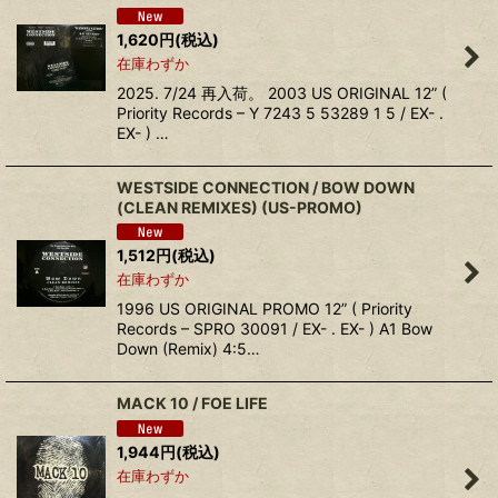
1,620
円
(税込)
在庫わずか
2025. 7/24 再入荷。 2003 US ORIGINAL 12” (
Priority Records ‎– Y 7243 5 53289 1 5 / EX- .
EX- ) …
WESTSIDE CONNECTION ‎/ BOW DOWN
(CLEAN REMIXES) (US-PROMO)
1,512
円
(税込)
在庫わずか
1996 US ORIGINAL PROMO 12” ( Priority
Records ‎– SPRO 30091 / EX- . EX- ) A1 Bow
Down (Remix) 4:5…
MACK 10 ‎/ FOE LIFE
1,944
円
(税込)
在庫わずか