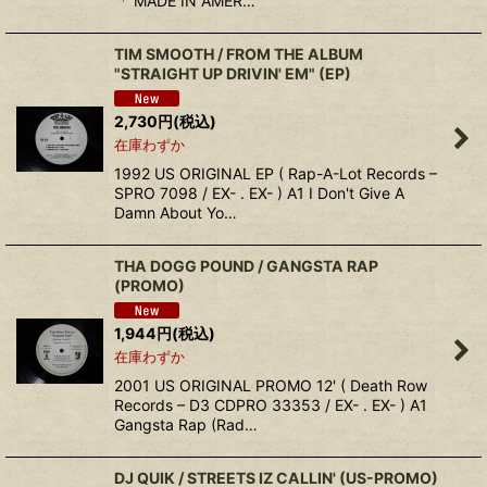
「 MADE IN AMER…
TIM SMOOTH / FROM THE ALBUM
"STRAIGHT UP DRIVIN' EM" (EP)
2,730
円
(税込)
在庫わずか
1992 US ORIGINAL EP ( Rap-A-Lot Records –
SPRO 7098 / EX- . EX- ) A1 I Don't Give A
Damn About Yo…
THA DOGG POUND / GANGSTA RAP
(PROMO)
1,944
円
(税込)
在庫わずか
2001 US ORIGINAL PROMO 12' ( Death Row
Records – D3 CDPRO 33353 / EX- . EX- ) A1
Gangsta Rap (Rad…
DJ QUIK / STREETS IZ CALLIN' (US-PROMO)