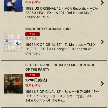
在庫わずか
1989 US ORIGINAL 12' ( MCA Records – MCA-
23960 / EX- . EX- ) A 101 (Def House Mix /
Extended Club…
INCOGNITO / CHANGE (UK)
在庫なし
1992 UK ORIGINAL 12” ( Talkin' Loud – TLKX
26 / EX- . EX- ) A1 Change (Full Length) A2
Change (T…
B.G. THE PRINCE OF RAP / TAKE CONTROL
OF THE PARTY!
1,296
円
(税込)
在庫わずか
1991 US ORIGINAL 12” ( Epic – 49 74056 / EX-
. EX- ) ＊シュリンク、ステッカー付き。 A1
Take Control Of The Pa…