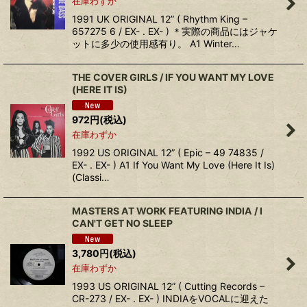
在庫わずか
1991 UK ORIGINAL 12” ( Rhythm King –
657275 6 / EX- . EX- ) ＊実際の商品にはジャケ
ットに多少の使用感有り。 A1 Winter…
THE COVER GIRLS / IF YOU WANT MY LOVE
(HERE IT IS)
972
円
(税込)
在庫わずか
1992 US ORIGINAL 12” ( Epic – 49 74835 /
EX- . EX- ) A1 If You Want My Love (Here It Is)
(Classi…
MASTERS AT WORK FEATURING INDIA / I
CAN'T GET NO SLEEP
3,780
円
(税込)
在庫わずか
1993 US ORIGINAL 12” ( Cutting Records –
CR-273 / EX- . EX- ) INDIAをVOCALに迎えた