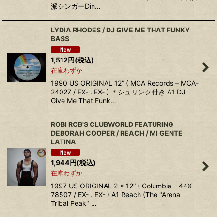
派シンガーDin…
LYDIA RHODES / DJ GIVE ME THAT FUNKY
BASS
1,512
円
(税込)
在庫わずか
1990 US ORIGINAL 12” ( MCA Records – MCA-
24027 / EX- . EX- ) ＊シュリンク付き A1 DJ
Give Me That Funk…
ROBI ROB'S CLUBWORLD FEATURING
DEBORAH COOPER / REACH / MI GENTE
LATINA
1,944
円
(税込)
在庫わずか
1997 US ORIGINAL 2 × 12” ( Columbia – 44X
78507 / EX- . EX- ) A1 Reach (The "Arena
Tribal Peak" …