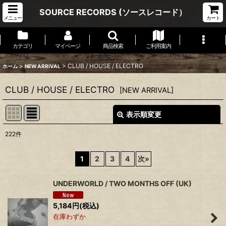
SOURCE RECORDS (ソースレコード）
メニュー
カート
カテゴリ
マイページ
商品検索
ご利用案内
>
>
CLUB / HOUSE / ELECTRO
ホーム
NEW ARRIVAL
CLUB / HOUSE / ELECTRO
[
NEW ARRIVAL
]
表示順変更
閉じる
222
件
表示数
:
1
2
3
4
次
»
並び順
:
UNDERWORLD / TWO MONTHS OFF (UK)
絞り込む
5,184
円
(税込)
在庫わずか