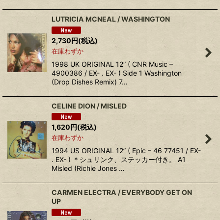
LUTRICIA MCNEAL / WASHINGTON
2,730
円
(税込)
在庫わずか
1998 UK ORIGINAL 12” ( CNR Music –
4900386 / EX- . EX- ) Side 1 Washington
(Drop Dishes Remix) 7…
CELINE DION / MISLED
1,620
円
(税込)
在庫わずか
1994 US ORIGINAL 12” ( Epic ‎– 46 77451 / EX-
. EX- ) ＊シュリンク、ステッカー付き。 A1
Misled (Richie Jones …
CARMEN ELECTRA ‎/ EVERYBODY GET ON
UP