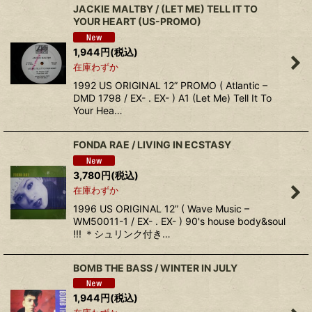
JACKIE MALTBY / (LET ME) TELL IT TO
YOUR HEART (US-PROMO)
1,944
円
(税込)
在庫わずか
1992 US ORIGINAL 12” PROMO ( Atlantic –
DMD 1798 / EX- . EX- ) A1 (Let Me) Tell It To
Your Hea…
FONDA RAE / LIVING IN ECSTASY
3,780
円
(税込)
在庫わずか
1996 US ORIGINAL 12” ( Wave Music –
WM50011-1 / EX- . EX- ) 90's house body&soul
!!! ＊シュリンク付き…
BOMB THE BASS / WINTER IN JULY
1,944
円
(税込)