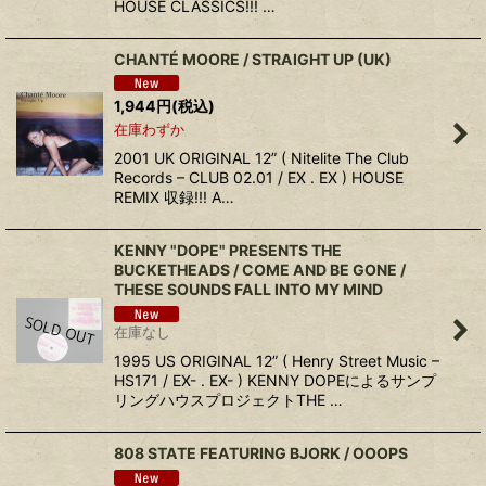
HOUSE CLASSICS!!! …
CHANTÉ MOORE / STRAIGHT UP (UK)
1,944
円
(税込)
在庫わずか
2001 UK ORIGINAL 12” ( Nitelite The Club
Records – CLUB 02.01 / EX . EX ) HOUSE
REMIX 収録!!! A…
KENNY "DOPE" PRESENTS THE
BUCKETHEADS / COME AND BE GONE /
THESE SOUNDS FALL INTO MY MIND
在庫なし
1995 US ORIGINAL 12” ( Henry Street Music –
HS171 / EX- . EX- ) KENNY DOPEによるサンプ
リングハウスプロジェクトTHE …
808 STATE FEATURING BJORK / OOOPS