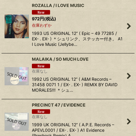
ROZALLA ‎/ I LOVE MUSIC
972
円
(税込)
在庫わずか
1993 US ORIGINAL 12” ( Epic ‎– 49 77285 /
EX- . EX- ) ＊シュリンク、ステッカー付き。 A1
I Love Music (Jellybe…
MALAIKA ‎/ SO MUCH LOVE
在庫なし
1992 US ORIGINAL 12” ( A&M Records ‎–
31458 0071 1 / EX- . EX- ) REMIX BY DAVID
MORALES!!! ＊シュ…
PRECINCT 47 ‎/ EVIDENCE
在庫なし
1999 UK ORIGINAL 12” ( A.P.E. Records ‎–
APEVL0001 / EX- . EX- ) A1 Evidence
(Preshock Remix) A…