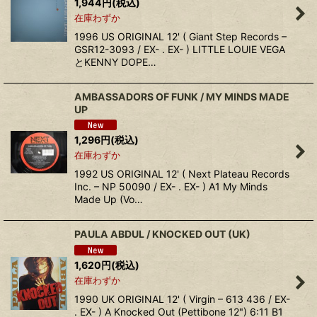
1,944
円
(税込)
在庫わずか
1996 US ORIGINAL 12' ( Giant Step Records –
GSR12-3093 / EX- . EX- ) LITTLE LOUIE VEGA
とKENNY DOPE…
AMBASSADORS OF FUNK / MY MINDS MADE
UP
1,296
円
(税込)
在庫わずか
1992 US ORIGINAL 12' ( Next Plateau Records
Inc. – NP 50090 / EX- . EX- ) A1 My Minds
Made Up (Vo…
PAULA ABDUL / KNOCKED OUT (UK)
1,620
円
(税込)
在庫わずか
1990 UK ORIGINAL 12' ( Virgin – 613 436 / EX-
. EX- ) A Knocked Out (Pettibone 12") 6:11 B1