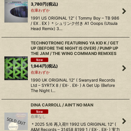
3,780
円
(税込)
在庫わずか
1991 US ORIGINAL 12” ( Tommy Boy – TB 986
/ EX . EX ) ＊シュリンク付き A1 Ooops (Utsula
Head Remix) 3…
TECHNOTRONIC FEATURING YA KID K / GET
UP (BEFORE THE NIGHT IS OVER) / PUMP UP
THE JAM / THE WING COMMAND REMIXES
1,944
円
(税込)
在庫わずか
1990 UK ORIGINAL 12” ( Swanyard Records
Ltd – SYRTX 8 / EX- . EX- ) A Get Up (Before
The Night I…
DINA CARROLL / AIN’T NO MAN
在庫なし
＊2025 5/6 再入荷!! 1992 US ORIGINAL 12” (
A&M Records – 31458 8199 1 / EX- . EX- ) 実力