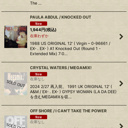
The …
PAULA ABDUL / KNOCKED OUT
1,944
円
(税込)
在庫わずか
1988 US ORIGINAL 12' ( Virgin – 0-96661 /
EX- . EX- ) A1 Knocked Out (Round 1 -
Extended Mix) 7:0…
CRYSTAL WATERS / MEGAMIX!
在庫なし
2024 2/27 再入荷。 1991 UK ORIGINAL 12' (
A&M / EX- . EX- ) GYPSY WOMAN (LA DA DEE)
を含むMEGAMIXを収…
OFF SHORE / I CAN'T TAKE THE POWER
在庫なし