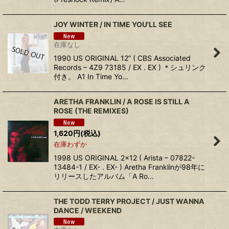
JOY WINTER ‎/ IN TIME YOU'LL SEE
在庫なし
1990 US ORIGINAL 12” ( CBS Associated
Records ‎– 4Z9 73185 / EX . EX ) ＊シュリンク
付き。 A1 In Time Yo…
ARETHA FRANKLIN ‎/ A ROSE IS STILL A
ROSE (THE REMIXES)
1,620
円
(税込)
在庫わずか
1998 US ORIGINAL 2×12 ( Arista ‎– 07822-
13484-1 / EX- . EX- ) Aretha Franklinが98年に
リリースしたアルバム「A Ro…
THE TODD TERRY PROJECT ‎/ JUST WANNA
DANCE / WEEKEND