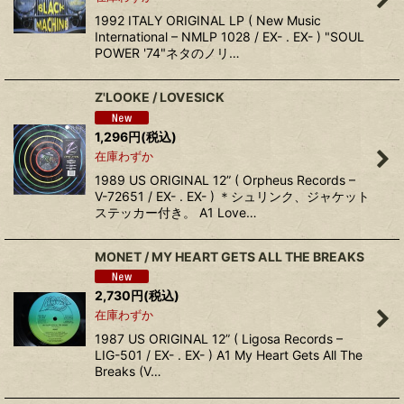
1992 ITALY ORIGINAL LP ( New Music
International – NMLP 1028 / EX- . EX- ) "SOUL
POWER '74"ネタのノリ…
Z'LOOKE / LOVESICK
1,296
円
(税込)
在庫わずか
1989 US ORIGINAL 12” ( Orpheus Records –
V-72651 / EX- . EX- ) ＊シュリンク、ジャケット
ステッカー付き。 A1 Love…
MONET / MY HEART GETS ALL THE BREAKS
2,730
円
(税込)
在庫わずか
1987 US ORIGINAL 12” ( Ligosa Records –
LIG-501 / EX- . EX- ) A1 My Heart Gets All The
Breaks (V…