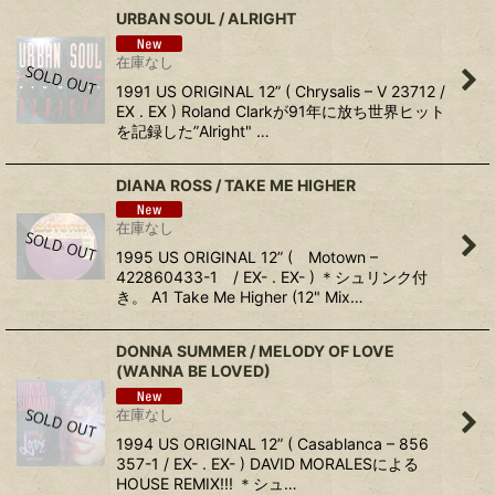
URBAN SOUL / ALRIGHT
在庫なし
1991 US ORIGINAL 12” ( Chrysalis – V 23712 /
EX . EX ) Roland Clarkが91年に放ち世界ヒット
を記録した”Alright" …
DIANA ROSS / TAKE ME HIGHER
在庫なし
1995 US ORIGINAL 12” ( Motown –
422860433-1 / EX- . EX- ) ＊シュリンク付
き。 A1 Take Me Higher (12" Mix…
DONNA SUMMER / MELODY OF LOVE
(WANNA BE LOVED)
在庫なし
1994 US ORIGINAL 12” ( Casablanca – 856
357-1 / EX- . EX- ) DAVID MORALESによる
HOUSE REMIX!!! ＊シュ…