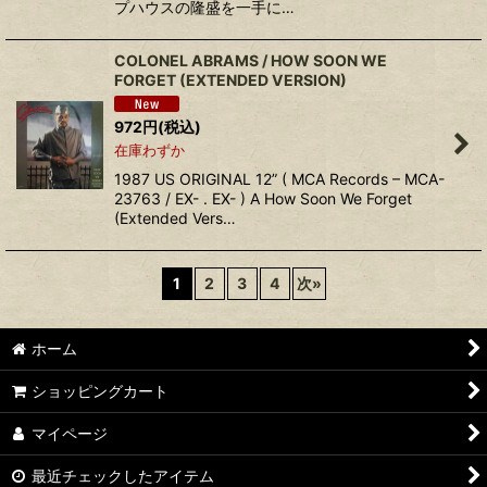
プハウスの隆盛を一手に…
COLONEL ABRAMS ‎/ HOW SOON WE
FORGET (EXTENDED VERSION)
972
円
(税込)
在庫わずか
1987 US ORIGINAL 12” ( MCA Records ‎– MCA-
23763 / EX- . EX- ) A How Soon We Forget
(Extended Vers…
1
2
3
4
次
»
ホーム
ショッピングカート
マイページ
最近チェックしたアイテム