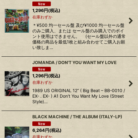
1,296
円
(税込)
在庫わずか
＊¥500 均一セール盤 及び¥1000 均一セール盤
のみご購入、または セール盤のみ購入でのポイ
ント使用はできません。 (セール盤以外の通常
価格の商品を最低1枚と組み合わせてご購入お願
い致しま…
JOMANDA / DON'T YOU WANT MY LOVE
1,296
円
(税込)
在庫わずか
1989 US ORIGINAL 12” ( Big Beat – BB-0010 /
EX- . EX- ) A1 Don't You Want My Love (Street
Style)…
BLACK MACHINE / THE ALBUM (ITALY-LP)
6,264
円
(税込)
在庫わずか