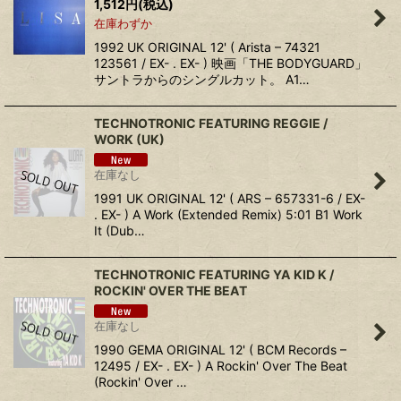
1,512
円
(税込)
在庫わずか
1992 UK ORIGINAL 12' ( Arista – 74321
123561 / EX- . EX- ) 映画「THE BODYGUARD」
サントラからのシングルカット。 A1…
TECHNOTRONIC FEATURING REGGIE /
WORK (UK)
在庫なし
1991 UK ORIGINAL 12' ( ARS – 657331-6 / EX-
. EX- ) A Work (Extended Remix) 5:01 B1 Work
It (Dub…
TECHNOTRONIC FEATURING YA KID K /
ROCKIN' OVER THE BEAT
在庫なし
1990 GEMA ORIGINAL 12' ( BCM Records –
12495 / EX- . EX- ) A Rockin' Over The Beat
(Rockin' Over …