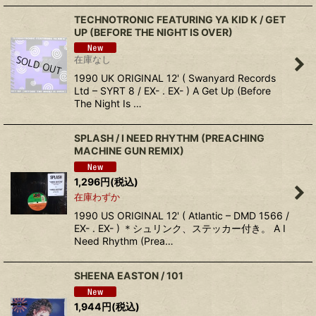
TECHNOTRONIC FEATURING YA KID K / GET
UP (BEFORE THE NIGHT IS OVER)
在庫なし
1990 UK ORIGINAL 12' ( Swanyard Records
Ltd – SYRT 8 / EX- . EX- ) A Get Up (Before
The Night Is …
SPLASH / I NEED RHYTHM (PREACHING
MACHINE GUN REMIX)
1,296
円
(税込)
在庫わずか
1990 US ORIGINAL 12' ( Atlantic – DMD 1566 /
EX- . EX- ) ＊シュリンク、ステッカー付き。 A I
Need Rhythm (Prea…
SHEENA EASTON / 101
1,944
円
(税込)