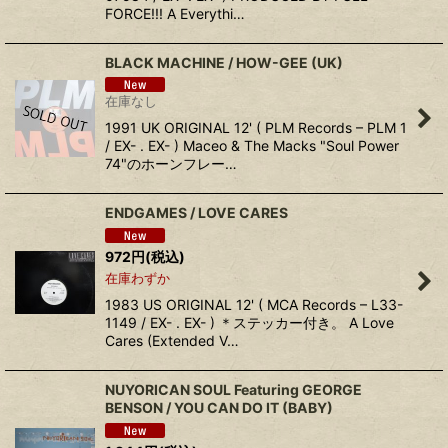
FORCE!!! A Everythi…
BLACK MACHINE / HOW-GEE (UK)
在庫なし
1991 UK ORIGINAL 12' ( PLM Records – PLM 1
/ EX- . EX- ) Maceo & The Macks "Soul Power
74"のホーンフレー…
ENDGAMES / LOVE CARES
972
円
(税込)
在庫わずか
1983 US ORIGINAL 12' ( MCA Records – L33-
1149 / EX- . EX- ) ＊ステッカー付き。 A Love
Cares (Extended V…
NUYORICAN SOUL Featuring GEORGE
BENSON / YOU CAN DO IT (BABY)