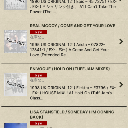
1990 US ORIGINAL 12' ( Epic – 45 73751 / EX-
. EX- ) ＊シュリンク付き。 A1 I Can't Take The
Power (The …
REAL MCCOY / COME AND GET YOUR LOVE
在庫なし
1995 US ORIGINAL 12' ( Arista – 07822-
12841-1 / EX- . EX- ) A Come And Get Your
Love (Extended Re…
EN VOGUE / HOLD ON (TUFF JAM MIXES)
在庫なし
1998 UK ORIGINAL 12' ( Elektra – E3796 / EX-
. EX- ) HOUSE MIX!!! A1 Hold On (Tuff Jam's
Class…
LISA STANSFIELD / SOMEDAY (I'M COMING
BACK)