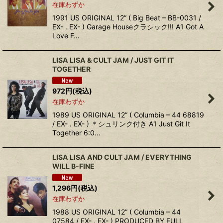
在庫わずか
1991 US ORIGINAL 12” ( Big Beat – BB-0031 /
EX- . EX- ) Garage Houseクラシック!!! A1 Got A
Love F…
LISA LISA & CULT JAM / JUST GIT IT
TOGETHER
972
円
(税込)
在庫わずか
1989 US ORIGINAL 12” ( Columbia – 44 68819
/ EX- . EX- ) ＊シュリンク付き A1 Just Git It
Together 6:0…
LISA LISA AND CULT JAM / EVERYTHING
WILL B-FINE
1,296
円
(税込)
在庫わずか
1988 US ORIGINAL 12” ( Columbia – 44
07584 / EX- . EX- ) PRODUCED BY FULL