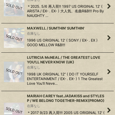
＊2025. 5/6 再入荷!! 1997 US ORIGINAL 12' (
ARISTA / EX- . EX- ) 大人気、名曲R&B!!! Pro By
NAUGHTY …
MAXWELL / SUMTHIN' SUMTHIN'
在庫なし
1996 US ORIGINAL 12' ( SONY / EX- . EX )
GOOD MELLOW R&B!!!
LUTRICIA McNEAL / THE GREATEST LOVE
YOU'LL NEVER KNOW (UK)
在庫なし
1998 UK ORIGINAL 12” ( DO IT YOURSELF
ENTERTAINMENT / EX- . EX- ) 1 The Greatest
Love You'll Neve…
MARIAH CAREY feat.JADAKISS and STYLES
P / WE BELONG TOGETHER-REMIX(PROMO)
在庫なし
＊2017 9/23 再入荷!!! 2005 US ORIGINAL 12' (