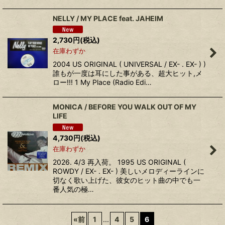
NELLY / MY PLACE feat. JAHEIM
2,730
円
(税込)
在庫わずか
2004 US ORIGINAL ( UNIVERSAL / EX- . EX- ) )
誰もが一度は耳にした事がある、超大ヒット,メ
ロー!!! 1 My Place (Radio Edi…
MONICA / BEFORE YOU WALK OUT OF MY
LIFE
4,730
円
(税込)
在庫わずか
2026. 4/3 再入荷。 1995 US ORIGINAL (
ROWDY / EX- . EX- ) 美しいメロディーラインに
切なく歌い上げた、彼女のヒット曲の中でも一
番人気の極…
«
前
1
...
4
5
6