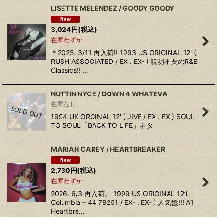
LISETTE MELENDEZ / GOODY GOODY
3,024
円
(税込)
在庫わずか
＊2025. 3/11 再入荷!! 1993 US ORIGINAL 12' (
RUSH ASSOCIATED / EX . EX- ) 説明不要のR&B
Classics!! …
NUTTIN NYCE / DOWN 4 WHATEVA
在庫なし
1994 UK ORGINAL 12' ( JIVE / EX . EX ) SOUL
TO SOUL「BACK TO LIFE」ネタ
MARIAH CAREY / HEARTBREAKER
2,730
円
(税込)
在庫わずか
2026. 6/3 再入荷。 1999 US ORIGINAL 12’(
Columbia – 44 79261 / EX- . EX- ) 人気盤!!! A1
Heartbre…