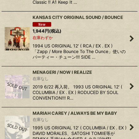
Classic !! A1 Keep It …
KANSAS CITY ORIGINAL SOUND / BOUNCE
1,944
円
(税込)
在庫わずか
1994 US ORIGINAL 12' ( RCA / EX . EX )
「Zapp / More Bounce To The Ounce」使いの
パーティー・チューン!!! SIDE …
MENAGERI / NOW I REALIZE
在庫なし
2019 6/22 再入荷。 1993 US ORIGINAL 12' (
COLUMBIA / EX . EX ) RODUCED BY SOUL
CONVENTION!!! R…
MARIAH CAREY / ALWAYS BE MY BABY
在庫なし
1995 US ORIGINAL 12' ( COLUMBIA / EX . EX )
DAVID MORALES、SATOSHI TOMIIE等が
REMIXを手掛けた全4VER.をクラブ仕様!…