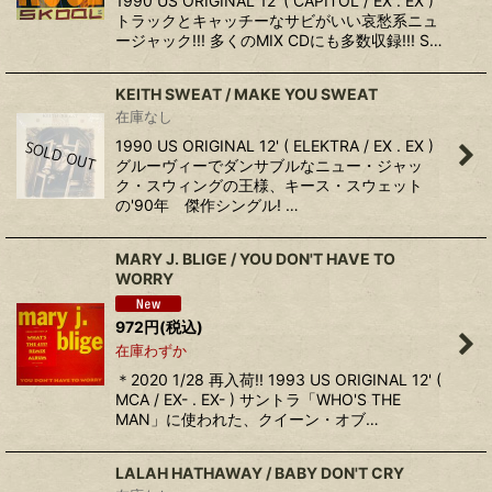
1990 US ORIGINAL 12' ( CAPITOL / EX . EX )
トラックとキャッチーなサビがいい哀愁系ニュ
ージャック!!! 多くのMIX CDにも多数収録!!! S…
KEITH SWEAT / MAKE YOU SWEAT
在庫なし
1990 US ORIGINAL 12' ( ELEKTRA / EX . EX )
グルーヴィーでダンサブルなニュー・ジャッ
ク・スウィングの王様、キース・スウェット
の'90年 傑作シングル! …
MARY J. BLIGE / YOU DON'T HAVE TO
WORRY
972
円
(税込)
在庫わずか
＊2020 1/28 再入荷!! 1993 US ORIGINAL 12' (
MCA / EX- . EX- ) サントラ「WHO'S THE
MAN」に使われた、クイーン・オブ…
LALAH HATHAWAY / BABY DON'T CRY