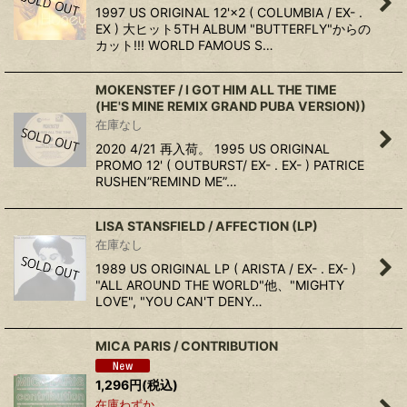
1997 US ORIGINAL 12'×2 ( COLUMBIA / EX- .
EX ) 大ヒット5TH ALBUM "BUTTERFLY"からの
カット!!! WORLD FAMOUS S…
MOKENSTEF / I GOT HIM ALL THE TIME
(HE'S MINE REMIX GRAND PUBA VERSION))
在庫なし
2020 4/21 再入荷。 1995 US ORIGINAL
PROMO 12' ( OUTBURST/ EX- . EX- ) PATRICE
RUSHEN”REMIND ME”…
LISA STANSFIELD / AFFECTION (LP)
在庫なし
1989 US ORIGINAL LP ( ARISTA / EX- . EX- )
"ALL AROUND THE WORLD"他、"MIGHTY
LOVE", "YOU CAN'T DENY…
MICA PARIS / CONTRIBUTION
1,296
円
(税込)
在庫わずか