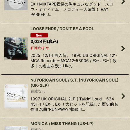
EX ) MIXTAPE収録の胸キュンなグッド・スロ
ウ・ミディアム・メロディー人気盤！ RAY
PARKER J…
LOOSE ENDS / DON'T BE A FOOL
3,024
円
(税込)
在庫わずか
2025. 12/14 再入荷。 1990 US ORIGINAL 12' (
MCA Records – MCA12-53906 / EX- . EX- ) 数
多くの名曲を残すUKの…
NUYORICAN SOUL / S.T. (NUYORICAN SOUL)
(UK-2LP)
在庫なし
1997 UK ORIGINAL 2LP ( Talkin' Loud – 534
451-1 / EX- . EX- ) 大ヒットを記録した歴史的名
作!!! 名曲"RUNAWAY"収録!!!…
MONICA / MISS THANG (US-LP)
在庫なし