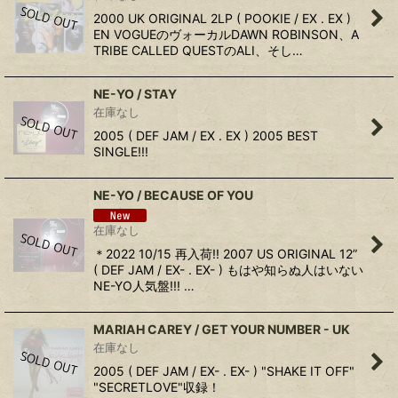
2000 UK ORIGINAL 2LP ( POOKIE / EX . EX )
EN VOGUEのヴォーカルDAWN ROBINSON、A
TRIBE CALLED QUESTのALI、そし…
NE-YO / STAY
在庫なし
2005 ( DEF JAM / EX . EX ) 2005 BEST
SINGLE!!!
NE-YO / BECAUSE OF YOU
在庫なし
＊2022 10/15 再入荷!! 2007 US ORIGINAL 12”
( DEF JAM / EX- . EX- ) もはや知らぬ人はいない
NE-YO人気盤!!! …
MARIAH CAREY / GET YOUR NUMBER - UK
在庫なし
2005 ( DEF JAM / EX- . EX- ) "SHAKE IT OFF"
"SECRETLOVE"収録！