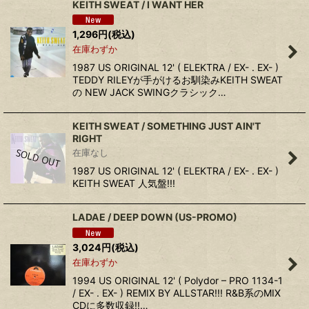
KEITH SWEAT / I WANT HER
1,296
円
(税込)
在庫わずか
1987 US ORIGINAL 12' ( ELEKTRA / EX- . EX- )
TEDDY RILEYが手がけるお馴染みKEITH SWEAT
の NEW JACK SWINGクラシック…
KEITH SWEAT / SOMETHING JUST AIN'T
RIGHT
在庫なし
1987 US ORIGINAL 12' ( ELEKTRA / EX- . EX- )
KEITH SWEAT 人気盤!!!
LADAE / DEEP DOWN (US-PROMO)
3,024
円
(税込)
在庫わずか
1994 US ORIGINAL 12' ( Polydor – PRO 1134-1
/ EX- . EX- ) REMIX BY ALLSTAR!!! R&B系のMIX
CDに多数収録!!…