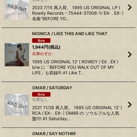
2023 7/15 再入荷。 1995 US ORIGINAL LP (
Rowdy Records – 75444-37006-1/ EX- . EX- )
名曲"BEFORE YO…
MONICA / LIKE THIS AND LIKE THAT
1,944
円
(税込)
在庫わずか
1995 US ORIGINAL 12' ( ROWDY / EX . EX )
b/w に「BEFORE YOU WALK OUT OF MY
LIFE」も収録!!! A1 Like T…
OMAR / SATURDAY
在庫なし
2021 11/28 再入荷。 1995 US ORIGINAL 12' (
RCA / EX- . EX- ) OMAR の ソウルフルな人気
盤!!!! A1 Saturday…
OMAR / SAY NOTHIN'