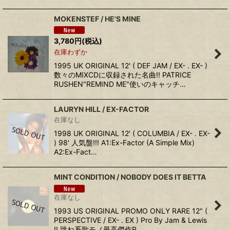
MOKENSTEF / HE'S MINE
3,780
円
(税込)
在庫わずか
1995 UK ORIGINAL 12' ( DEF JAM / EX- . EX- )
数々のMIXCDに収録された名曲!! PATRICE
RUSHEN"REMIND ME"使いのキャッチ…
LAURYN HILL / EX-FACTOR
在庫なし
1998 UK ORIGINAL 12' ( COLUMBIA / EX- . EX-
) 98' 人気盤!!! A1:Ex-Factor (A Simple Mix)
A2:Ex-Fact…
MINT CONDITION / NOBODY DOES IT BETTA
在庫なし
1993 US ORIGINAL PROMO ONLY RARE 12" (
PERSPECTIVE / EX- . EX ) Pro By Jam & Lewis
!! 跳ね系歌モノ最高傑作R…