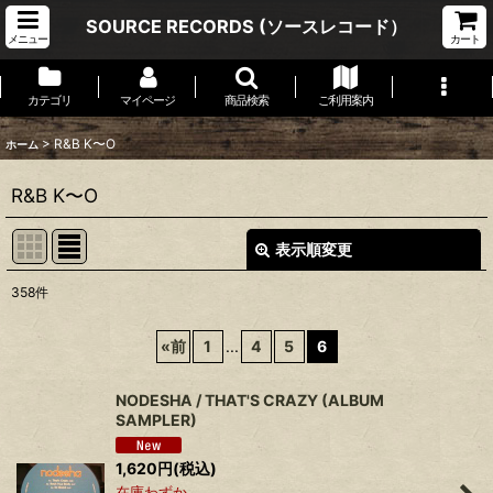
SOURCE RECORDS (ソースレコード）
メニュー
カート
カテゴリ
マイページ
商品検索
ご利用案内
>
R&B K〜O
ホーム
R&B K〜O
表示順変更
閉じる
358
件
表示数
:
«
前
1
...
4
5
6
並び順
:
NODESHA / THAT'S CRAZY (ALBUM
SAMPLER)
絞り込む
1,620
円
(税込)
在庫わずか