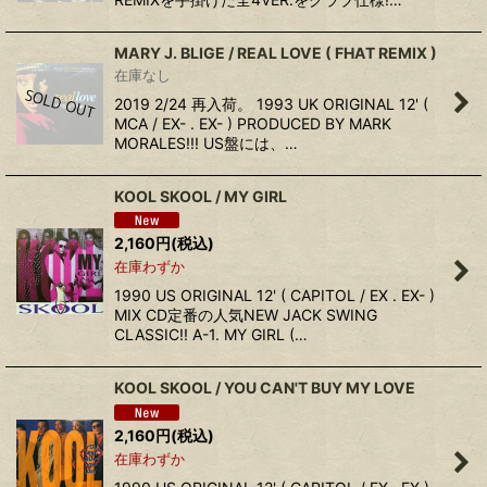
MARY J. BLIGE / REAL LOVE ( FHAT REMIX )
在庫なし
2019 2/24 再入荷。 1993 UK ORIGINAL 12' (
MCA / EX- . EX- ) PRODUCED BY MARK
MORALES!!! US盤には、…
KOOL SKOOL / MY GIRL
2,160
円
(税込)
在庫わずか
1990 US ORIGINAL 12' ( CAPITOL / EX . EX- )
MIX CD定番の人気NEW JACK SWING
CLASSIC!! A-1. MY GIRL (…
KOOL SKOOL / YOU CAN'T BUY MY LOVE
2,160
円
(税込)
在庫わずか