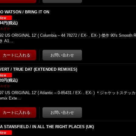
NO WATSON / BRING IT ON
944円
(税込)
庫わずか
92 US ORIGINAL 12' ( Columbia – 44 78272 / EX- . EX- ) 傑作 90's Smo
き A1…
VERT / TRUE DAT (EXTENDED REMIXES)
620円
(税込)
庫わずか
97 US ORIGINAL 12' ( Atlantic – 0-85431 / EX- . EX- ) ＊ジャケットステ
emix Exte…
SA STANSFIELD / IN ALL THE RIGHT PLACES (UK)