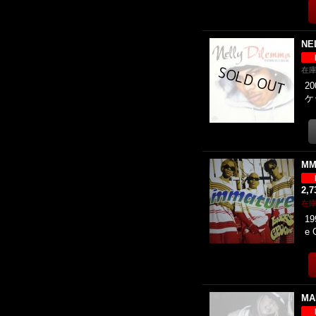
NE
在
20
ケ
MM
2,
在
19
e
MAR