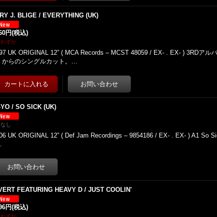
RY J. BLIGE / EVERYTHING (UK)
160円
(税込)
庫わずか
97 UK ORIGINAL 12” ( MCA Records – MCST 48059 / EX- . EX- ) 3RDア
」からのシングルカット。…
YO / SO SICK (UK)
庫なし
06 UK ORIGINAL 12” ( Def Jam Recordings – 9854186 / EX- . EX- ) A1 So Sic
…
VERT FEATURING HEAVY D / JUST COOLIN'
296円
(税込)
庫わずか