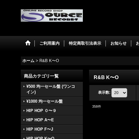
ご利用案内
特定商取引法表示
お知らせ
ホーム
>
R&B K〜O
商品カテゴリ一覧
R&B K〜O
¥500 均一セール盤 (ワンコ
イン)
表示数
:
¥1000 均一セール盤
358
件
HIP HOP ０〜９
HIP HOP A〜E
HIP HOP F〜J
HIP HOP K〜O