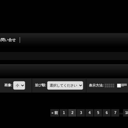
お問い合せ
画像
:
並び順
:
表示方法
:
«
前
1
2
3
4
5
6
7
...
1