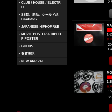
2
CLUB / HOUSE / ELECTR
O
SS盤、新品、シールド品、
Deadstock
MA
JAPANESE HIPHOP.R&B
MOVIE POSTER & HIPHO
1,
P POSTER
在
20
GOODS
Da
盤質表記
NEW ARRIVAL
MO
1,
在
19
ッ