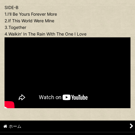
SIDE-B
1.I'll Be Yours Forever More
2.If This World Were Mine
3.Together
4.Walkin' In The Rain With The One I Love
ホーム