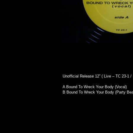
Unofficial Release 12” ( Live – TC 23-1 /
A Bound To Wreck Your Body (Vocal)
B Bound To Wreck Your Body (Party Bea