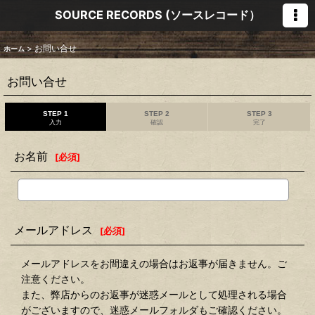
SOURCE RECORDS (ソースレコード）
>
お問い合せ
ホーム
お問い合せ
STEP 1
STEP 2
STEP 3
入力
確認
完了
お名前
[
必須
]
メールアドレス
[
必須
]
メールアドレスをお間違えの場合はお返事が届きません。ご
注意ください。
また、弊店からのお返事が迷惑メールとして処理される場合
がございますので、迷惑メールフォルダもご確認ください。