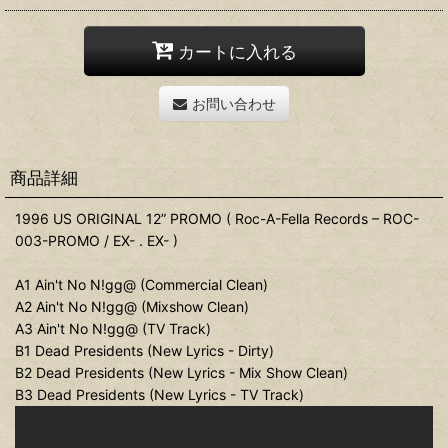
カートに入れる
お問い合わせ
商品詳細
1996 US ORIGINAL 12” PROMO ( Roc-A-Fella Records – ROC-
003-PROMO / EX- . EX- )
A1 Ain't No N!gg@ (Commercial Clean)
A2 Ain't No N!gg@ (Mixshow Clean)
A3 Ain't No N!gg@ (TV Track)
B1 Dead Presidents (New Lyrics - Dirty)
B2 Dead Presidents (New Lyrics - Mix Show Clean)
B3 Dead Presidents (New Lyrics - TV Track)