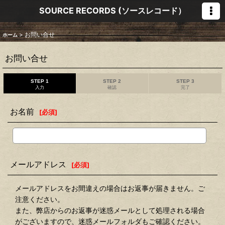
SOURCE RECORDS (ソースレコード）
>
お問い合せ
ホーム
お問い合せ
STEP 1
STEP 2
STEP 3
入力
確認
完了
お名前
[
必須
]
メールアドレス
[
必須
]
メールアドレスをお間違えの場合はお返事が届きません。ご
注意ください。
また、弊店からのお返事が迷惑メールとして処理される場合
がございますので、迷惑メールフォルダもご確認ください。