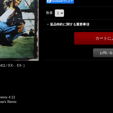
Facebookでシェア
数量
:
返品特約に関する重要事項
お問い合
11 / EX- . EX- )
remix 4:13
Bee's Remix