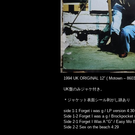
1994 UK ORIGINAL 12” ( Motown – 86034
UK盤のみジャケ付き。
＊ジャケット表面シール剥がし跡あり
side 1-1 Forget i was g / LP version 4:30
Side 1-2 Forget I was a g / Brockpocket 
Side 2-1 Forget I Was A "G" / Easy Mo 
Side 2-2 Sex on the beach 4:29