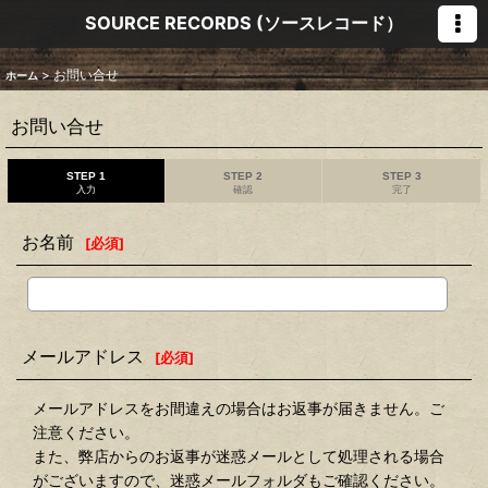
SOURCE RECORDS (ソースレコード）
>
お問い合せ
ホーム
お問い合せ
STEP 1
STEP 2
STEP 3
入力
確認
完了
お名前
[
必須
]
メールアドレス
[
必須
]
メールアドレスをお間違えの場合はお返事が届きません。ご
注意ください。
また、弊店からのお返事が迷惑メールとして処理される場合
がございますので、迷惑メールフォルダもご確認ください。