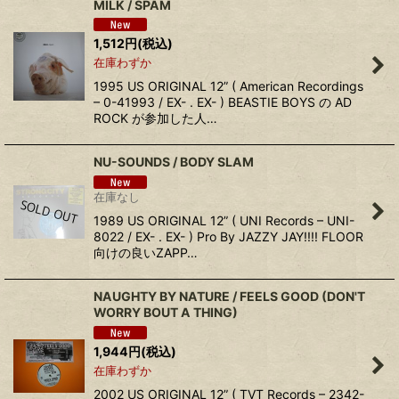
MILK / SPAM
1,512
円
(税込)
在庫わずか
1995 US ORIGINAL 12” ( American Recordings
– 0-41993 / EX- . EX- ) BEASTIE BOYS の AD
ROCK が参加した人…
NU-SOUNDS / BODY SLAM
在庫なし
1989 US ORIGINAL 12” ( UNI Records – UNI-
8022 / EX- . EX- ) Pro By JAZZY JAY!!!! FLOOR
向けの良いZAPP…
NAUGHTY BY NATURE / FEELS GOOD (DON'T
WORRY BOUT A THING)
1,944
円
(税込)
在庫わずか
2002 US ORIGINAL 12” ( TVT Records – 2342-