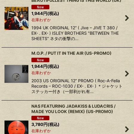
BEAUTIFULLEST THING IS THIS WORLD (UK)
1,944
円
(税込)
在庫わずか
1994 UK ORIGINAL 12” ( Jive – JIVE T 380 /
EX- . EX- ) ISLEY BROTHERS "BETWEEN THE
SHEETS” ネタの衝撃の…
M.O.P. / PUT IT IN THE AIR (US-PROMO)
1,944
円
(税込)
在庫わずか
2003 US ORIGINAL 12” PROMO ( Roc-A-Fella
Records – ROC-1030 / EX- . EX- ) ＊ジャケット
ステッカー付き（一部剥がれ有…
NAS FEATURING JADAKISS & LUDACRIS /
MADE YOU LOOK (REMIX) (US-PROMO)
3,780
円
(税込)
在庫わずか