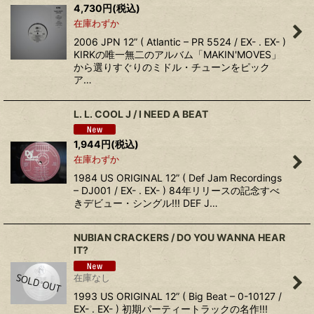
4,730
円
(税込)
在庫わずか
2006 JPN 12” ( Atlantic – PR 5524 / EX- . EX- )
KIRKの唯一無二のアルバム「MAKIN'MOVES」
から選りすぐりのミドル・チューンをピック
ア…
L. L. COOL J / I NEED A BEAT
1,944
円
(税込)
在庫わずか
1984 US ORIGINAL 12” ( Def Jam Recordings
– DJ001 / EX- . EX- ) 84年リリースの記念すべ
きデビュー・シングル!!! DEF J…
NUBIAN CRACKERS / DO YOU WANNA HEAR
IT?
在庫なし
1993 US ORIGINAL 12” ( Big Beat – 0-10127 /
EX- . EX- ) 初期パーティートラックの名作!!!