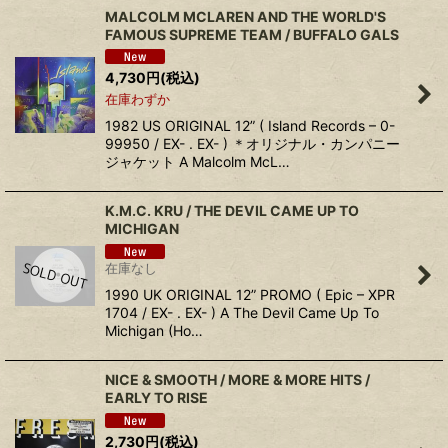
MALCOLM MCLAREN AND THE WORLD'S
FAMOUS SUPREME TEAM / BUFFALO GALS
4,730
円
(税込)
在庫わずか
1982 US ORIGINAL 12” ( Island Records – 0-
99950 / EX- . EX- ) ＊オリジナル・カンパニー
ジャケット A Malcolm McL…
K.M.C. KRU / THE DEVIL CAME UP TO
MICHIGAN
在庫なし
1990 UK ORIGINAL 12” PROMO ( Epic – XPR
1704 / EX- . EX- ) A The Devil Came Up To
Michigan (Ho…
NICE & SMOOTH / MORE & MORE HITS /
EARLY TO RISE
2,730
円
(税込)