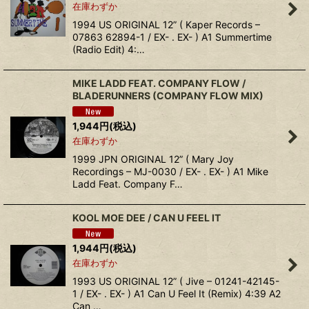
在庫わずか
1994 US ORIGINAL 12” ( Kaper Records –
07863 62894-1 / EX- . EX- ) A1 Summertime
(Radio Edit) 4:…
MIKE LADD FEAT. COMPANY FLOW /
BLADERUNNERS (COMPANY FLOW MIX)
1,944
円
(税込)
在庫わずか
1999 JPN ORIGINAL 12” ( Mary Joy
Recordings – MJ-0030 / EX- . EX- ) A1 Mike
Ladd Feat. Company F…
KOOL MOE DEE / CAN U FEEL IT
1,944
円
(税込)
在庫わずか
1993 US ORIGINAL 12” ( Jive – 01241-42145-
1 / EX- . EX- ) A1 Can U Feel It (Remix) 4:39 A2
Can …