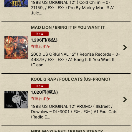
1988 US ORIGINAL 12” ( Cold Chillin' – 0-
21159, / EX- . EX- ) Pro By Marley Marl !!! A1
Juic…
MAD LION / BRING IT IF YOU WANT IT
1,296
円
(税込)
在庫わずか
2000 US ORIGINAL 12” ( Reprise Records – 0-
44879 / EX- . EX- ) A1 Bring It If You Want It
(Clean…
KOOL G RAP / FOUL CATS (US-PROMO)
1,620
円
(税込)
在庫わずか
1998 US ORIGINAL 12” PROMO ( Illstreet /
Downlow – DL-3001 / EX- . EX- ) A1 Foul Cats
(Radio E…
MIDI, MAXI & EFTI / RAGGA STEADY