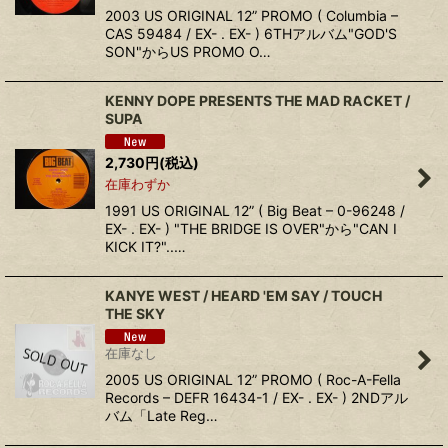
2003 US ORIGINAL 12” PROMO ( Columbia –
CAS 59484 / EX- . EX- ) 6THアルバム"GOD'S
SON"からUS PROMO O…
KENNY DOPE PRESENTS THE MAD RACKET /
SUPA
2,730
円
(税込)
在庫わずか
1991 US ORIGINAL 12” ( Big Beat – 0-96248 /
EX- . EX- ) "THE BRIDGE IS OVER"から"CAN I
KICK IT?"..…
KANYE WEST / HEARD 'EM SAY / TOUCH
THE SKY
在庫なし
2005 US ORIGINAL 12” PROMO ( Roc-A-Fella
Records – DEFR 16434-1 / EX- . EX- ) 2NDアル
バム「Late Reg…