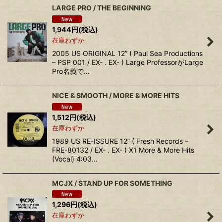
LARGE PRO / THE BEGINNING
1,944
円
(税込)
在庫わずか
2005 US ORIGINAL 12” ( Paul Sea Productions
– PSP 001 / EX- . EX- ) Large ProfessorがLarge
Pro名義で…
NICE & SMOOTH / MORE & MORE HITS
1,512
円
(税込)
在庫わずか
1989 US RE-ISSURE 12” ( Fresh Records –
FRE-80132 / EX- . EX- ) X1 More & More Hits
(Vocal) 4:03…
MCJX / STAND UP FOR SOMETHING
1,296
円
(税込)
在庫わずか