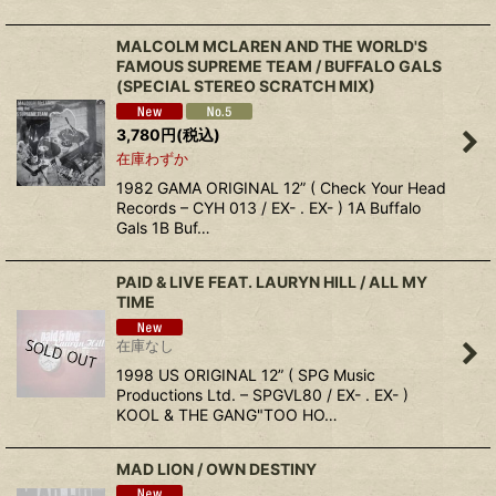
MALCOLM MCLAREN AND THE WORLD'S
FAMOUS SUPREME TEAM / BUFFALO GALS
(SPECIAL STEREO SCRATCH MIX)
3,780
円
(税込)
在庫わずか
1982 GAMA ORIGINAL 12” ( Check Your Head
Records – CYH 013 / EX- . EX- ) 1A Buffalo
Gals 1B Buf…
PAID & LIVE FEAT. LAURYN HILL / ALL MY
TIME
在庫なし
1998 US ORIGINAL 12” ( SPG Music
Productions Ltd. – SPGVL80 / EX- . EX- )
KOOL & THE GANG"TOO HO…
MAD LION / OWN DESTINY