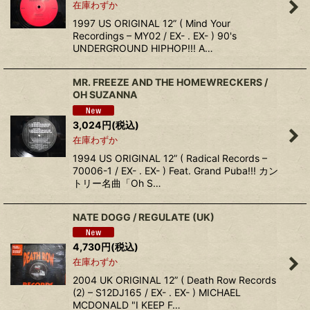
在庫わずか
1997 US ORIGINAL 12” ( Mind Your
Recordings – MY02 / EX- . EX- ) 90's
UNDERGROUND HIPHOP!!! A…
MR. FREEZE AND THE HOMEWRECKERS /
OH SUZANNA
3,024
円
(税込)
在庫わずか
1994 US ORIGINAL 12” ( Radical Records –
70006-1 / EX- . EX- ) Feat. Grand Puba!!! カン
トリー名曲「Oh S…
NATE DOGG / REGULATE (UK)
4,730
円
(税込)
在庫わずか
2004 UK ORIGINAL 12” ( Death Row Records
(2) – S12DJ165 / EX- . EX- ) MICHAEL
MCDONALD "I KEEP F…