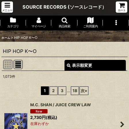
SOURCE RECORDS (ソースレコード）
メニュー
カート
カテゴリ
マイページ
商品検索
ご利用案内
>
HIP HOP K〜O
ホーム
HIP HOP K〜O
表示順変更
閉じる
1,073
件
表示数
:
1
2
3
...
18
次
»
並び順
:
M.C. SHAN / JUICE CREW LAW
絞り込む
2,730
円
(税込)
在庫わずか