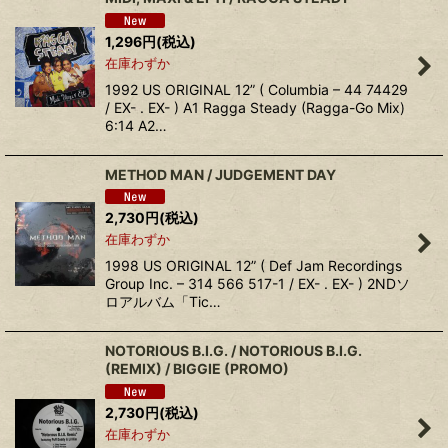
1,296
円
(税込)
在庫わずか
1992 US ORIGINAL 12” ( Columbia – 44 74429
/ EX- . EX- ) A1 Ragga Steady (Ragga-Go Mix)
6:14 A2…
METHOD MAN / JUDGEMENT DAY
2,730
円
(税込)
在庫わずか
1998 US ORIGINAL 12” ( Def Jam Recordings
Group Inc. – 314 566 517-1 / EX- . EX- ) 2NDソ
ロアルバム「Tic…
NOTORIOUS B.I.G. / NOTORIOUS B.I.G.
(REMIX) / BIGGIE (PROMO)
2,730
円
(税込)
在庫わずか