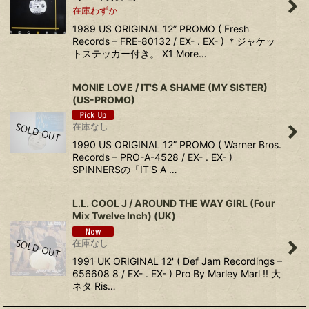
在庫わずか
1989 US ORIGINAL 12” PROMO ( Fresh
Records – FRE-80132 / EX- . EX- ) ＊ジャケッ
トステッカー付き。 X1 More…
MONIE LOVE / IT'S A SHAME (MY SISTER)
(US-PROMO)
在庫なし
1990 US ORIGINAL 12” PROMO ( Warner Bros.
Records – PRO-A-4528 / EX- . EX- )
SPINNERSの「IT'S A …
L.L. COOL J / AROUND THE WAY GIRL (Four
Mix Twelve Inch) (UK)
在庫なし
1991 UK ORIGINAL 12' ( Def Jam Recordings –
656608 8 / EX- . EX- ) Pro By Marley Marl !! 大
ネタ Ris…