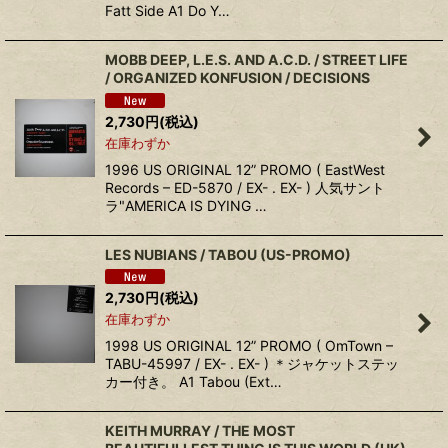
Fatt Side A1 Do Y…
MOBB DEEP, L.E.S. AND A.C.D. / STREET LIFE
/ ORGANIZED KONFUSION / DECISIONS
2,730
円
(税込)
在庫わずか
1996 US ORIGINAL 12” PROMO ( EastWest
Records – ED-5870 / EX- . EX- ) 人気サント
ラ"AMERICA IS DYING …
LES NUBIANS / TABOU (US-PROMO)
2,730
円
(税込)
在庫わずか
1998 US ORIGINAL 12” PROMO ( OmTown –
TABU-45997 / EX- . EX- ) ＊ジャケットステッ
カー付き。 A1 Tabou (Ext…
KEITH MURRAY / THE MOST