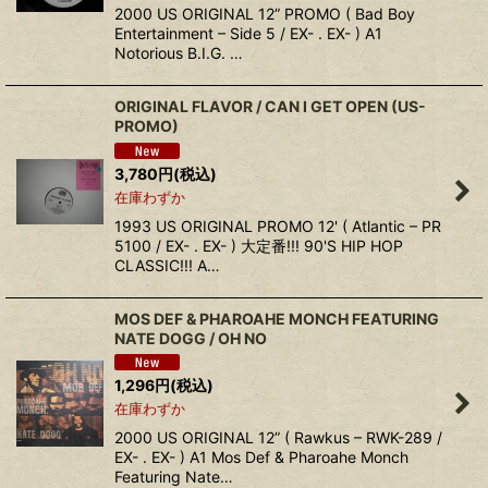
2000 US ORIGINAL 12” PROMO ( Bad Boy
Entertainment – Side 5 / EX- . EX- ) A1
Notorious B.I.G. …
ORIGINAL FLAVOR / CAN I GET OPEN (US-
PROMO)
3,780
円
(税込)
在庫わずか
1993 US ORIGINAL PROMO 12' ( Atlantic – PR
5100 / EX- . EX- ) 大定番!!! 90'S HIP HOP
CLASSIC!!! A…
MOS DEF & PHAROAHE MONCH FEATURING
NATE DOGG / OH NO
1,296
円
(税込)
在庫わずか
2000 US ORIGINAL 12” ( Rawkus – RWK-289 /
EX- . EX- ) A1 Mos Def & Pharoahe Monch
Featuring Nate…