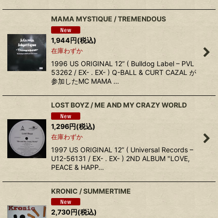
MAMA MYSTIQUE / TREMENDOUS
1,944
円
(税込)
在庫わずか
1996 US ORIGINAL 12” ( Bulldog Label – PVL
53262 / EX- . EX- ) Q-BALL & CURT CAZAL が
参加したMC MAMA …
LOST BOYZ / ME AND MY CRAZY WORLD
1,296
円
(税込)
在庫わずか
1997 US ORIGINAL 12” ( Universal Records –
U12-56131 / EX- . EX- ) 2ND ALBUM "LOVE,
PEACE & HAPP…
KRONIC / SUMMERTIME
2,730
円
(税込)