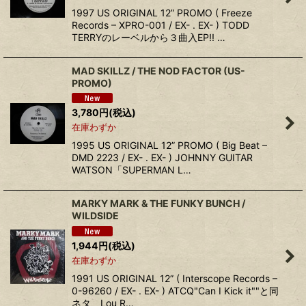
1997 US ORIGINAL 12” PROMO ( Freeze
Records – XPRO-001 / EX- . EX- ) TODD
TERRYのレーベルから３曲入EP!! …
MAD SKILLZ / THE NOD FACTOR (US-
PROMO)
3,780
円
(税込)
在庫わずか
1995 US ORIGINAL 12” PROMO ( Big Beat –
DMD 2223 / EX- . EX- ) JOHNNY GUITAR
WATSON「SUPERMAN L…
MARKY MARK & THE FUNKY BUNCH /
WILDSIDE
1,944
円
(税込)
在庫わずか
1991 US ORIGINAL 12” ( Interscope Records –
0-96260 / EX- . EX- ) ATCQ"Can I Kick it""と同
ネタ、Lou R…