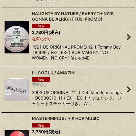
NAUGHTY BY NATURE / EVERYTHING'S
GONNA BE ALRIGHT (US-PROMO)
2,730
円
(税込)
在庫わずか
1991 US ORIGINAL PROMO 12' ( Tommy Boy –
TB 999 / EX- . EX- ) BOB MARLEY "NO
WOMEN, NO CRY" 使いのME…
LL COOL J / AMAZIN'
在庫なし
2003 US ORIGINAL 12' ( Def Jam Recordings
– B0000310-11 / EX- . EX- ) ＊シュリンク、ジ
ャケットステッカー付き。 A1 …
MASTERMINDS / HIP HOP MUSIC
2,730
円
(税込)