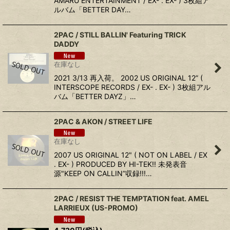
AMARU ENTERTAINMENT / EX- . EX- ) 3枚組ア
ルバム「BETTER DAY…
2PAC / STILL BALLIN' Featuring TRICK
DADDY
在庫なし
2021 3/13 再入荷。 2002 US ORIGINAL 12” (
INTERSCOPE RECORDS / EX- . EX- ) 3枚組アル
バム「BETTER DAYZ」…
2PAC & AKON / STREET LIFE
在庫なし
2007 US ORIGINAL 12" ( NOT ON LABEL / EX
. EX- ) PRODUCED BY HI-TEK!! 未発表音
源"KEEP ON CALLIN”収録!!!…
2PAC / RESIST THE TEMPTATION feat. AMEL
LARRIEUX (US-PROMO)