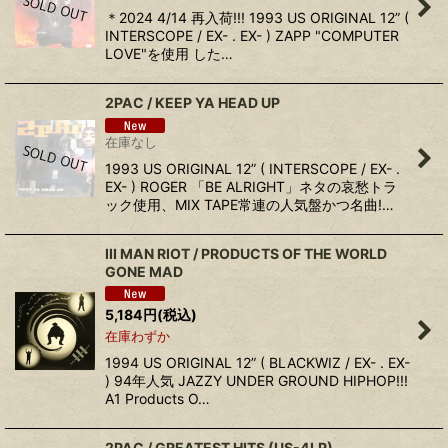
＊2024 4/14 再入荷!!! 1993 US ORIGINAL 12” (
INTERSCOPE / EX- . EX- ) ZAPP "COMPUTER
LOVE"を使用 した…
2PAC / KEEP YA HEAD UP
在庫なし
1993 US ORIGINAL 12” ( INTERSCOPE / EX- .
EX- ) ROGER 「BE ALRIGHT」ネタの哀愁トラ
ック使用、MIX TAPE常連の人気盤かつ名曲!…
III MAN RIOT / PRODUCTS OF THE WORLD
GONE MAD
5,184
円
(税込)
在庫わずか
1994 US ORIGINAL 12” ( BLACKWIZ / EX- . EX-
) 94年人気 JAZZY UNDER GROUND HIPHOP!!!
A1 Products O…
2PAC / GREATEST HITS (US-4LP)