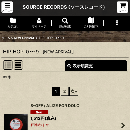
SOURCE RECORDS (ソースレコード）
メニュー
カート
カテゴリ
マイページ
商品検索
ご利用案内
>
>
HIP HOP ０〜９
ホーム
NEW ARRIVAL
HIP HOP ０〜９
[
NEW ARRIVAL
]
表示順変更
閉じる
89
件
表示数
:
1
2
次
»
並び順
:
8-OFF / ALIZE FOR DOLO
絞り込む
1,512
円
(税込)
在庫わずか