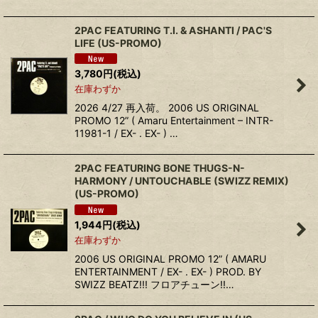
2PAC FEATURING T.I. & ASHANTI ‎/ PAC'S
LIFE (US-PROMO)
3,780
円
(税込)
在庫わずか
2026 4/27 再入荷。 2006 US ORIGINAL
PROMO 12” ( Amaru Entertainment – INTR-
11981-1 / EX- . EX- ) …
2PAC FEATURING BONE THUGS-N-
HARMONY ‎/ UNTOUCHABLE (SWIZZ REMIX)
(US-PROMO)
1,944
円
(税込)
在庫わずか
2006 US ORIGINAL PROMO 12” ( AMARU
ENTERTAINMENT / EX- . EX- ) PROD. BY
SWIZZ BEATZ!!! フロアチューン!!…