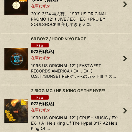
在庫わずか
2019 3/24 再入荷。 1997 US ORIGINAL
PROMO 12" ( JIVE / EX- . EX- ) PRO BY
SOULSHOCK!!! 美しすぎるメロ…
69 BOYZ / HOOP N YO FACE
972
円
(税込)
在庫わずか
1996 US ORIGINAL 12” ( EASTWEST
RECORDS AMERICA / EX- . EX- )
O.S.T."SUNSET PERK” からのカット!!! ＊ス…
2 BIGG MC / HE'S KING OF THE HYPE!
972
円
(税込)
在庫わずか
1990 US ORIGINAL 12” ( CRUSH MUSIC / EX- .
EX- ) A1 He's King Of The Hype! 3:17 A2 He's
King Of …