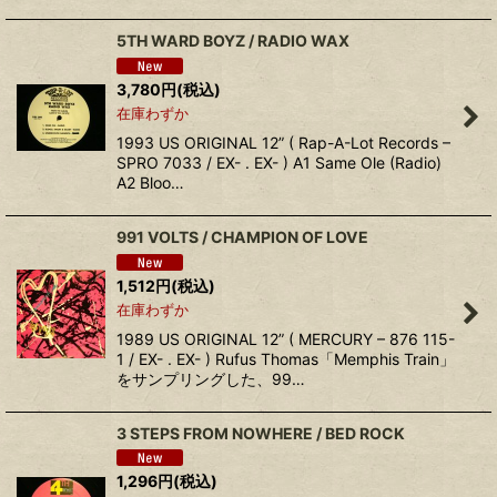
5TH WARD BOYZ ‎/ RADIO WAX
3,780
円
(税込)
在庫わずか
1993 US ORIGINAL 12” ( Rap-A-Lot Records ‎–
SPRO 7033 / EX- . EX- ) A1 Same Ole (Radio)
A2 Bloo…
991 VOLTS ‎/ CHAMPION OF LOVE
1,512
円
(税込)
在庫わずか
1989 US ORIGINAL 12” ( MERCURY ‎– 876 115-
1 / EX- . EX- ) Rufus Thomas「Memphis Train」
をサンプリングした、99…
3 STEPS FROM NOWHERE / BED ROCK
1,296
円
(税込)