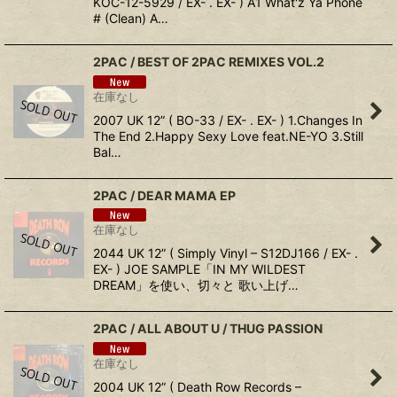
KOC-12-5929 / EX- . EX- ) A1 What'z Ya Phone
# (Clean) A…
2PAC / BEST OF 2PAC REMIXES VOL.2
在庫なし
2007 UK 12” ( BO-33 / EX- . EX- ) 1.Changes In
The End 2.Happy Sexy Love feat.NE-YO 3.Still
Bal…
2PAC ‎/ DEAR MAMA EP
在庫なし
2044 UK 12” ( Simply Vinyl ‎– S12DJ166 / EX- .
EX- ) JOE SAMPLE「IN MY WILDEST
DREAM」を使い、切々と 歌い上げ…
2PAC ‎/ ALL ABOUT U / THUG PASSION
在庫なし
2004 UK 12” ( Death Row Records ‎–