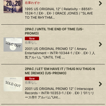
在庫わずか
1995 US ORIGINAL 12” ( Relativity – 88561-
1524-1 / EX- . EX- ) GRACE JONES / "SLAVE
TO THE RHYTHM…
2PAC ‎/ UNTIL THE END OF TIME (US-
PROMO)
在庫なし
2001 US ORIGINAL PROMO 12” ( Amaru
Entertainment ‎– INTR-10344-1 / EX- . EX- ) 人
気アルバム "UNTIL THE …
2PAC ‎/ LET 'EM HAVE IT / THUG N U THUG N
ME (REMIX) (US-PROMO)
在庫なし
2001 US ORIGINAL PROMO 12” ( Interscope
Records ‎– INTR-10353-1 / EX- . EX- ) '01リリ
ース作!! アルバム"Unt…