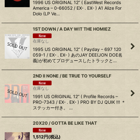
1996 US ORIGINAL 12” ( EastWest Records
America – 0-66052 / EX- . EX- ) A1 Alize For
Dolo (LP Ve…
1ST DOWN / A DAY WIT THE HOMIEZ
在庫なし
1995 US ORIGINAL 12” ( Payday – 697 120
059-1 / EX- . EX- ) あのJAY DEE(JON DOE名
義)が初めてプロデュースしたトラックと…
2ND II NONE / BE TRUE TO YOURSELF
在庫なし
1991 US ORIGINAL 12” ( Profile Records –
PRO-7343 / EX- . EX- ) PRO BY DJ QUIK !!! ＊
ステッカー付き。 …
20X20 / GOTTA BE LIKE THAT
1,512
円
(税込)