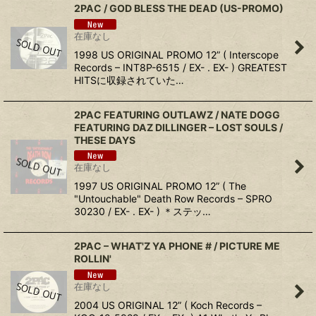
2PAC ‎/ GOD BLESS THE DEAD (US-PROMO)
在庫なし
1998 US ORIGINAL PROMO 12” ( Interscope
Records ‎– INT8P-6515 / EX- . EX- ) GREATEST
HITSに収録されていた…
2PAC FEATURING OUTLAWZ / NATE DOGG
FEATURING DAZ DILLINGER ‎– LOST SOULS /
THESE DAYS
在庫なし
1997 US ORIGINAL PROMO 12” ( The
"Untouchable" Death Row Records ‎– SPRO
30230 / EX- . EX- ) ＊ステッ…
2PAC ‎– WHAT'Z YA PHONE # / PICTURE ME
ROLLIN'
在庫なし
2004 US ORIGINAL 12” ( Koch Records ‎–