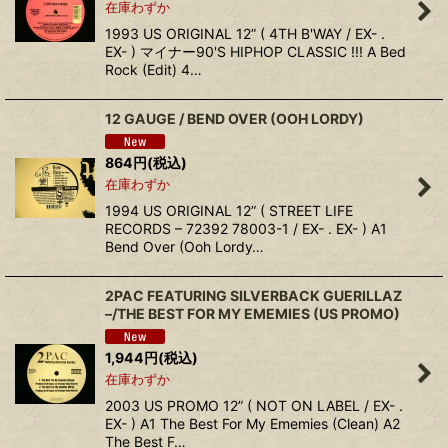
在庫わずか
1993 US ORIGINAL 12” ( 4TH B'WAY / EX- .
EX- ) マイナー90'S HIPHOP CLASSIC !!! A Bed
Rock (Edit) 4…
12 GAUGE ‎/ BEND OVER (OOH LORDY)
864
円
(税込)
在庫わずか
1994 US ORIGINAL 12” ( STREET LIFE
RECORDS ‎– 72392 78003-1 / EX- . EX- ) A1
Bend Over (Ooh Lordy…
2PAC FEATURING SILVERBACK GUERILLAZ
‎–/THE BEST FOR MY EMEMIES (US PROMO)
1,944
円
(税込)
在庫わずか
2003 US PROMO 12” ( NOT ON LABEL / EX- .
EX- ) A1 The Best For My Ememies (Clean) A2
The Best F…