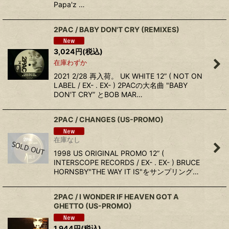
Papa'z …
2PAC / BABY DON'T CRY (REMIXES)
3,024
円
(税込)
在庫わずか
2021 2/28 再入荷。 UK WHITE 12” ( NOT ON
LABEL / EX- . EX- ) 2PACの大名曲 "BABY
DON'T CRY” とBOB MAR…
2PAC / CHANGES (US-PROMO)
在庫なし
1998 US ORIGINAL PROMO 12” (
INTERSCOPE RECORDS / EX- . EX- ) BRUCE
HORNSBY"THE WAY IT IS"をサンプリング…
2PAC ‎/ I WONDER IF HEAVEN GOT A
GHETTO (US-PROMO)
1,944
円
(税込)