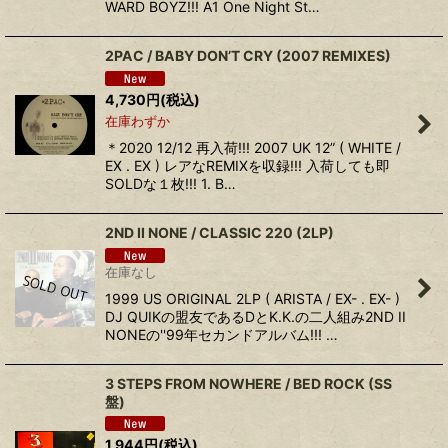
WARD BOYZ!!! A1 One Night St…
2PAC / BABY DON’T CRY (2007 REMIXES)
4,730
円
(税込)
在庫わずか
＊2020 12/12 再入荷!!! 2007 UK 12” ( WHITE /
EX . EX ) レアなREMIXを収録!!! 入荷しても即
SOLDな１枚!!! 1. B…
2ND II NONE / CLASSIC 220 (2LP)
在庫なし
1999 US ORIGINAL 2LP ( ARISTA / EX- . EX- )
DJ QUIKの盟友であるDとK.K.の二人組み2ND II
NONEの''99年セカンドアルバム!!! …
3 STEPS FROM NOWHERE / BED ROCK (SS
盤)
1,944
円
(税込)