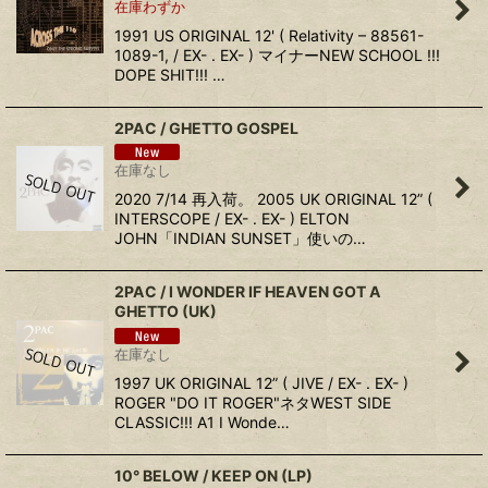
在庫わずか
1991 US ORIGINAL 12' ( Relativity – 88561-
1089-1, / EX- . EX- ) マイナーNEW SCHOOL !!!
DOPE SHIT!!! …
2PAC / GHETTO GOSPEL
在庫なし
2020 7/14 再入荷。 2005 UK ORIGINAL 12” (
INTERSCOPE / EX- . EX- ) ELTON
JOHN「INDIAN SUNSET」使いの…
2PAC / I WONDER IF HEAVEN GOT A
GHETTO (UK)
在庫なし
1997 UK ORIGINAL 12” ( JIVE / EX- . EX- )
ROGER "DO IT ROGER"ネタWEST SIDE
CLASSIC!!! A1 I Wonde…
10° BELOW / KEEP ON (LP)