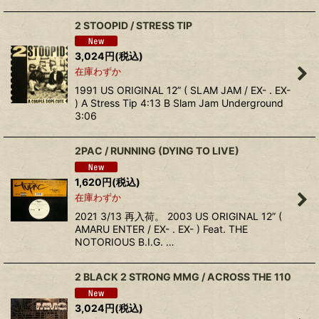
2 STOOPID / STRESS TIP
3,024
円
(税込)
在庫わずか
1991 US ORIGINAL 12” ( SLAM JAM / EX- . EX-
) A Stress Tip 4:13 B Slam Jam Underground
3:06
2PAC / RUNNING (DYING TO LIVE)
1,620
円
(税込)
在庫わずか
2021 3/13 再入荷。 2003 US ORIGINAL 12” (
AMARU ENTER / EX- . EX- ) Feat. THE
NOTORIOUS B.I.G. …
2 BLACK 2 STRONG MMG / ACROSS THE 110
3,024
円
(税込)