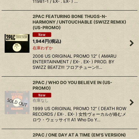
11981-1 / EX- . EX- ) …
2PAC FEATURING BONE THUGS-N-
HARMONY ‎/ UNTOUCHABLE (SWIZZ REMIX)
(US-PROMO)
1,944
円
(税込)
在庫わずか
2006 US ORIGINAL PROMO 12” ( AMARU
ENTERTAINMENT / EX- . EX- ) PROD. BY
SWIZZ BEATZ!!! フロアチューン!!…
2PAC / WHO DO YOU BELIEVE IN (US-
PROMO)
在庫なし
1999 US ORIGINAL PROMO 12” ( DEATH ROW
RECORDS / EX- . EX- ) 女性ヴォーカルが絡むメ
ロウ・ウェッサイ!! A1 Who Do Y…
2PAC / ONE DAY AT A TIME (EM'S VERSION)