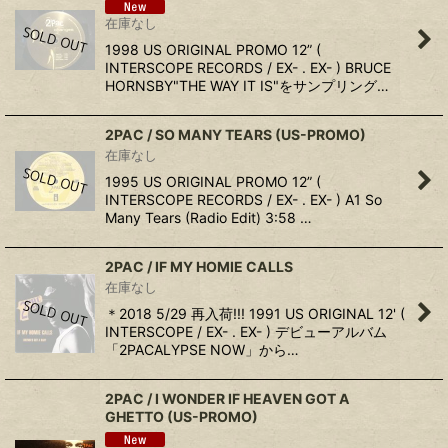
在庫なし
1998 US ORIGINAL PROMO 12” (
INTERSCOPE RECORDS / EX- . EX- ) BRUCE
HORNSBY"THE WAY IT IS"をサンプリング…
2PAC / SO MANY TEARS (US-PROMO)
在庫なし
1995 US ORIGINAL PROMO 12” (
INTERSCOPE RECORDS / EX- . EX- ) A1 So
Many Tears (Radio Edit) 3:58 …
2PAC / IF MY HOMIE CALLS
在庫なし
＊2018 5/29 再入荷!!! 1991 US ORIGINAL 12' (
INTERSCOPE / EX- . EX- ) デビューアルバム
「2PACALYPSE NOW」から…
2PAC ‎/ I WONDER IF HEAVEN GOT A
GHETTO (US-PROMO)