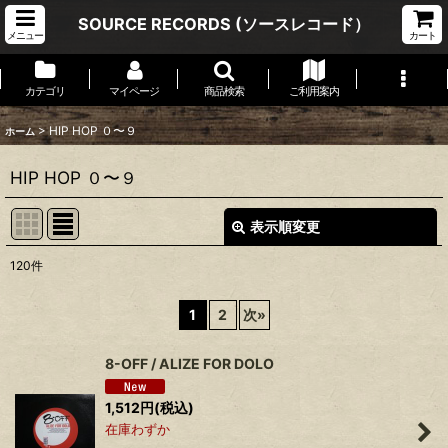
SOURCE RECORDS (ソースレコード）
メニュー
カート
カテゴリ
マイページ
商品検索
ご利用案内
>
HIP HOP ０〜９
ホーム
HIP HOP ０〜９
表示順変更
閉じる
120
件
表示数
:
1
2
次
»
並び順
:
8-OFF / ALIZE FOR DOLO
絞り込む
1,512
円
(税込)
在庫わずか