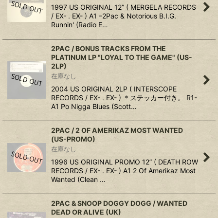
1997 US ORIGINAL 12” ( MERGELA RECORDS
/ EX- . EX- ) A1 –2Pac & Notorious B.I.G.
Runnin' (Radio E…
2PAC ‎/ BONUS TRACKS FROM THE
PLATINUM LP "LOYAL TO THE GAME" (US-
2LP)
在庫なし
2004 US ORIGINAL 2LP ( INTERSCOPE
RECORDS / EX- . EX- ) ＊ステッカー付き。 R1-
A1 Po Nigga Blues (Scott…
2PAC / 2 OF AMERIKAZ MOST WANTED
(US-PROMO)
在庫なし
1996 US ORIGINAL PROMO 12” ( DEATH ROW
RECORDS / EX- . EX- ) A1 2 Of Amerikaz Most
Wanted (Clean …
2PAC & SNOOP DOGGY DOGG / WANTED
DEAD OR ALIVE (UK)