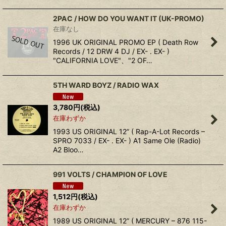
2PAC ‎/ HOW DO YOU WANT IT (UK-PROMO)
在庫なし
1996 UK ORIGINAL PROMO EP ( Death Row
Records / 12 DRW 4 DJ / EX- . EX- )
"CALIFORNIA LOVE"、"2 OF…
5TH WARD BOYZ ‎/ RADIO WAX
3,780
円
(税込)
在庫わずか
1993 US ORIGINAL 12” ( Rap-A-Lot Records ‎–
SPRO 7033 / EX- . EX- ) A1 Same Ole (Radio)
A2 Bloo…
991 VOLTS ‎/ CHAMPION OF LOVE
1,512
円
(税込)
在庫わずか
1989 US ORIGINAL 12” ( MERCURY ‎– 876 115-