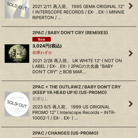
2021 2/11 再入荷。 1995 GEMA ORIGINAL 12”
( INTERSCOPE RECORDS / EX- . EX- ) MINNIE
RIPERTON / …
2PAC / BABY DON'T CRY (REMIXES)
3,024
円
(税込)
在庫わずか
2021 2/28 再入荷。 UK WHITE 12” ( NOT ON
LABEL / EX- . EX- ) 2PACの大名曲 "BABY
DON'T CRY” とBOB MAR…
2PAC + THE OUTLAWZ ‎/ BABY DON'T CRY
(KEEP YA HEAD UP II) (US-PROMO)
在庫なし
2023 6/5 再入荷。 1999 US ORIGINAL
PROMO 12” ( Interscope Records ‎– INTR-
10002-1 / EX- . EX- ) …
2PAC / CHANGES (US-PROMO)