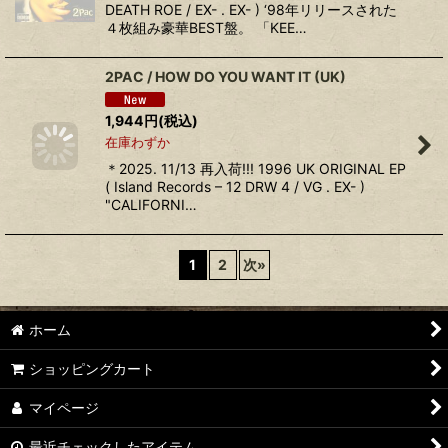
DEATH ROE / EX- . EX- ) ‘98年リリースされた
４枚組み豪華BEST盤。 「KEE…
2PAC / HOW DO YOU WANT IT (UK)
1,944
円
(税込)
在庫わずか
＊2025. 11/13 再入荷!!! 1996 UK ORIGINAL EP
( Island Records ‎– 12 DRW 4 / VG . EX- )
"CALIFORNI…
1
2
次
»
ホーム
ショッピングカート
マイページ
最近チェックしたアイテム