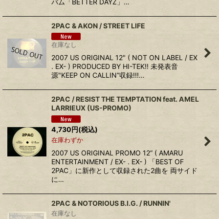
バム「BETTER DAYZ」…
2PAC & AKON / STREET LIFE
在庫なし
2007 US ORIGINAL 12" ( NOT ON LABEL / EX
. EX- ) PRODUCED BY HI-TEK!! 未発表音
源"KEEP ON CALLIN”収録!!!…
2PAC / RESIST THE TEMPTATION feat. AMEL
LARRIEUX (US-PROMO)
4,730
円
(税込)
在庫わずか
2007 US ORIGINAL PROMO 12” ( AMARU
ENTERTAINMENT / EX- . EX- ) 「BEST OF
2PAC」に新作として収録された2曲を 両サイド
に…
2PAC & NOTORIOUS B.I.G. ‎/ RUNNIN'
在庫なし