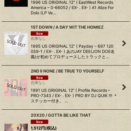
1996 US ORIGINAL 12” ( EastWest Records
America – 0-66052 / EX- . EX- ) A1 Alize For
Dolo (LP Ve…
1ST DOWN / A DAY WIT THE HOMIEZ
在庫なし
1995 US ORIGINAL 12” ( Payday – 697 120
059-1 / EX- . EX- ) あのJAY DEE(JON DOE名
義)が初めてプロデュースしたトラックと…
2ND II NONE / BE TRUE TO YOURSELF
在庫なし
1991 US ORIGINAL 12” ( Profile Records –
PRO-7343 / EX- . EX- ) PRO BY DJ QUIK !!! ＊
ステッカー付き。 …
20X20 / GOTTA BE LIKE THAT
1,512
円
(税込)