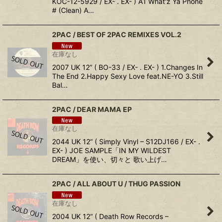
KOC-12-5929 / EX- . EX- ) A1 What'z Ya Phone
# (Clean) A…
2PAC / BEST OF 2PAC REMIXES VOL.2
在庫なし
2007 UK 12” ( BO-33 / EX- . EX- ) 1.Changes In
The End 2.Happy Sexy Love feat.NE-YO 3.Still
Bal…
2PAC ‎/ DEAR MAMA EP
在庫なし
2044 UK 12” ( Simply Vinyl ‎– S12DJ166 / EX- .
EX- ) JOE SAMPLE「IN MY WILDEST
DREAM」を使い、切々と 歌い上げ…
2PAC ‎/ ALL ABOUT U / THUG PASSION
在庫なし
2004 UK 12” ( Death Row Records ‎–