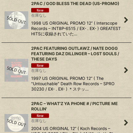
2PAC ‎/ GOD BLESS THE DEAD (US-PROMO)
在庫なし
1998 US ORIGINAL PROMO 12” ( Interscope
Records ‎– INT8P-6515 / EX- . EX- ) GREATEST
HITSに収録されていた…
2PAC FEATURING OUTLAWZ / NATE DOGG
FEATURING DAZ DILLINGER ‎– LOST SOULS /
THESE DAYS
在庫なし
1997 US ORIGINAL PROMO 12” ( The
"Untouchable" Death Row Records ‎– SPRO
30230 / EX- . EX- ) ＊ステッ…
2PAC ‎– WHAT'Z YA PHONE # / PICTURE ME
ROLLIN'
在庫なし
2004 US ORIGINAL 12” ( Koch Records ‎–