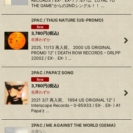
RECORDS / EX- . EX- ) アルバム "LOYAL TO
THE GAME"からの2NDシングル！！ …
2PAC / THUG NATURE (US-PROMO)
3,780
円
(税込)
在庫わずか
2025. 11/13 再入荷。 2000 US ORIGINAL
PROMO 12” ( DEATH ROW RECORDS – DRLPP
22002 / EX- . EX- ) …
2PAC ‎/ PAPA'Z SONG
3,780
円
(税込)
在庫わずか
2021 3/7 再入荷。 1994 US ORIGINAL 12” (
Interscope Records – 0-95933 / EX- . EX- ) A1
Papa'z …
2PAC ‎/ ME AGAINST THE WORLD (GEMA)
在庫なし