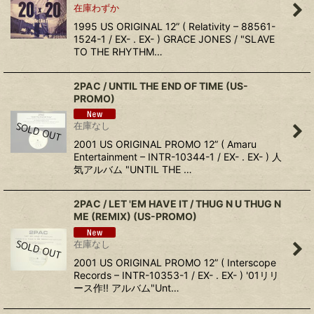
在庫わずか
1995 US ORIGINAL 12” ( Relativity – 88561-
1524-1 / EX- . EX- ) GRACE JONES / "SLAVE
TO THE RHYTHM…
2PAC ‎/ UNTIL THE END OF TIME (US-
PROMO)
在庫なし
2001 US ORIGINAL PROMO 12” ( Amaru
Entertainment ‎– INTR-10344-1 / EX- . EX- ) 人
気アルバム "UNTIL THE …
2PAC ‎/ LET 'EM HAVE IT / THUG N U THUG N
ME (REMIX) (US-PROMO)
在庫なし
2001 US ORIGINAL PROMO 12” ( Interscope
Records ‎– INTR-10353-1 / EX- . EX- ) '01リリ
ース作!! アルバム"Unt…