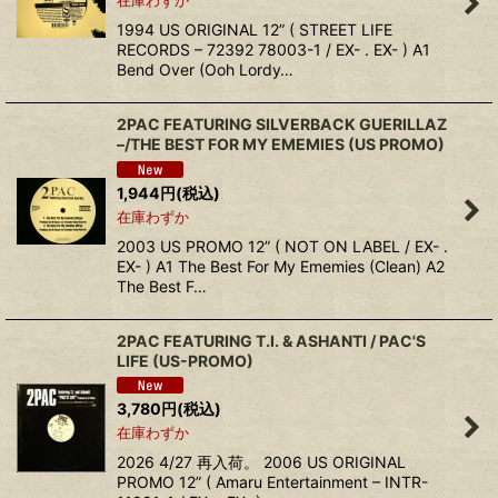
在庫わずか
1994 US ORIGINAL 12” ( STREET LIFE
RECORDS ‎– 72392 78003-1 / EX- . EX- ) A1
Bend Over (Ooh Lordy…
2PAC FEATURING SILVERBACK GUERILLAZ
‎–/THE BEST FOR MY EMEMIES (US PROMO)
1,944
円
(税込)
在庫わずか
2003 US PROMO 12” ( NOT ON LABEL / EX- .
EX- ) A1 The Best For My Ememies (Clean) A2
The Best F…
2PAC FEATURING T.I. & ASHANTI ‎/ PAC'S
LIFE (US-PROMO)
3,780
円
(税込)
在庫わずか
2026 4/27 再入荷。 2006 US ORIGINAL
PROMO 12” ( Amaru Entertainment – INTR-