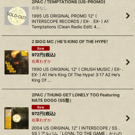
2PAC / TEMPTATIONS (US-PROMO)
在庫なし
1995 US ORIGINAL PROMO 12” (
INTERSCOPE RECORDS / EX- . EX- ) A1
Temptations (Clean Radio Edit) 4…
2 BIGG MC / HE'S KING OF THE HYPE!
972
円
(税込)
在庫わずか
1990 US ORIGINAL 12” ( CRUSH MUSIC / EX- .
EX- ) A1 He's King Of The Hype! 3:17 A2 He's
King Of …
2PAC / THUNG GET LONELY TOO Featuring
NATE DOGG (SS盤）
972
円
(税込)
在庫わずか
2004 US ORIGINAL 12” ( INTERSCOPE / SS .
SS ) アルバム「LOYAL TO THE GAME」からの