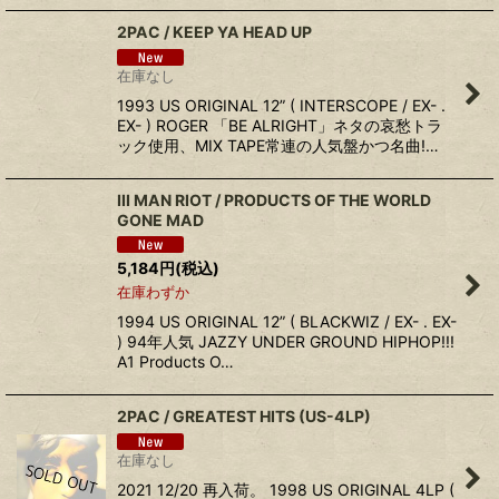
2PAC / KEEP YA HEAD UP
在庫なし
1993 US ORIGINAL 12” ( INTERSCOPE / EX- .
EX- ) ROGER 「BE ALRIGHT」ネタの哀愁トラ
ック使用、MIX TAPE常連の人気盤かつ名曲!…
III MAN RIOT / PRODUCTS OF THE WORLD
GONE MAD
5,184
円
(税込)
在庫わずか
1994 US ORIGINAL 12” ( BLACKWIZ / EX- . EX-
) 94年人気 JAZZY UNDER GROUND HIPHOP!!!
A1 Products O…
2PAC / GREATEST HITS (US-4LP)
在庫なし
2021 12/20 再入荷。 1998 US ORIGINAL 4LP (