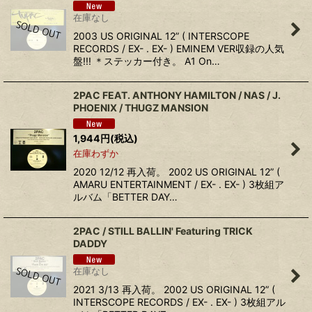
在庫なし
2003 US ORIGINAL 12” ( INTERSCOPE
RECORDS / EX- . EX- ) EMINEM VER収録の人気
盤!!! ＊ステッカー付き。 A1 On…
2PAC FEAT. ANTHONY HAMILTON / NAS / J.
PHOENIX ‎/ THUGZ MANSION
1,944
円
(税込)
在庫わずか
2020 12/12 再入荷。 2002 US ORIGINAL 12” (
AMARU ENTERTAINMENT / EX- . EX- ) 3枚組ア
ルバム「BETTER DAY…
2PAC / STILL BALLIN' Featuring TRICK
DADDY
在庫なし
2021 3/13 再入荷。 2002 US ORIGINAL 12” (
INTERSCOPE RECORDS / EX- . EX- ) 3枚組アル