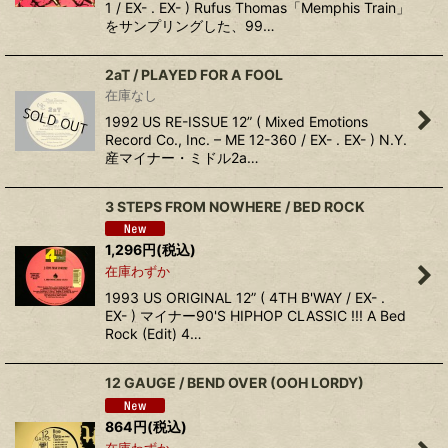
1 / EX- . EX- ) Rufus Thomas「Memphis Train」
をサンプリングした、99…
2aT / PLAYED FOR A FOOL
在庫なし
1992 US RE-ISSUE 12” ( Mixed Emotions
Record Co., Inc. ‎– ME 12-360 / EX- . EX- ) N.Y.
産マイナー・ミドル2a…
3 STEPS FROM NOWHERE / BED ROCK
1,296
円
(税込)
在庫わずか
1993 US ORIGINAL 12” ( 4TH B'WAY / EX- .
EX- ) マイナー90'S HIPHOP CLASSIC !!! A Bed
Rock (Edit) 4…
12 GAUGE ‎/ BEND OVER (OOH LORDY)
864
円
(税込)