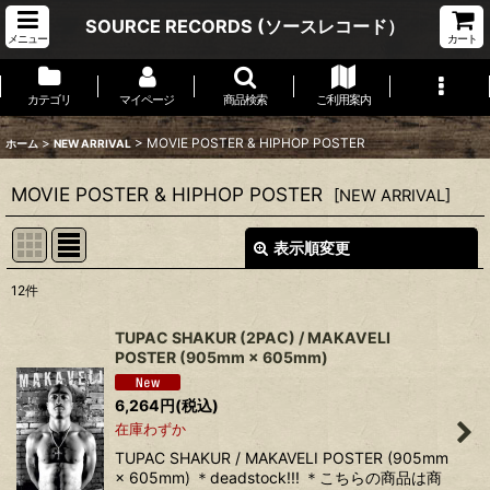
SOURCE RECORDS (ソースレコード）
メニュー
カート
カテゴリ
マイページ
商品検索
ご利用案内
>
>
MOVIE POSTER & HIPHOP POSTER
ホーム
NEW ARRIVAL
MOVIE POSTER & HIPHOP POSTER
[
NEW ARRIVAL
]
表示順変更
閉じる
12
件
表示数
:
TUPAC SHAKUR (2PAC) / MAKAVELI
POSTER (905mm × 605mm)
並び順
:
6,264
円
(税込)
在庫わずか
絞り込む
TUPAC SHAKUR / MAKAVELI POSTER (905mm
× 605mm) ＊deadstock!!! ＊こちらの商品は商