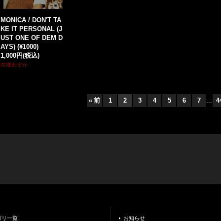
MONICA / DON'T TA
KE IT PERSONAL (J
UST ONE OF DEM D
AYS) (¥1000)
1,000円
(税込)
在庫わずか
«
前
1
2
3
4
5
6
7
...
4
ゴリ一覧
お知らせ