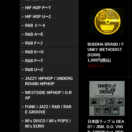
HIP HOP P〜T
HIP HOP U〜Z
R&B ０〜９
R&B A〜E
R&B F〜J
BUDDHA BRAND / F
UNKY METHODIST
R&B K〜O
(¥1000)
1,000円
(税込)
R&B P〜T
在庫わずか
R&B U〜Z
JAZZY HIPHOP / UNDERG
ROUND HIPHOP
WESTSIDE HIPHOP / G-R
AP
FUNK / JAZZ / R&B / RAR
E GROOVE
80's DISCO / 80’s POPS /
日本語ラップ is DEA
80's EURO
D? / JBM. D.O. VIKI