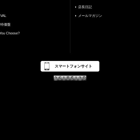
店長日記
VAL
メールマガジン
 特価盤
You Choose?
スマートフォンサイト