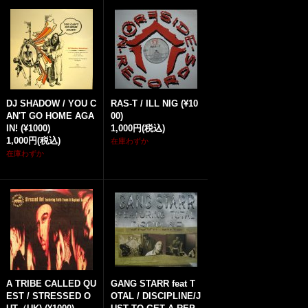
DJ SHADOW ‎/ YOU C
RAS-T / ILL NIG (¥10
AN'T GO HOME AGA
00)
IN! (¥1000)
1,000円
(税込)
1,000円
(税込)
在庫わずか
在庫わずか
A TRIBE CALLED QU
GANG STARR feat T
EST / STRESSED O
OTAL / DISCIPLINE/J