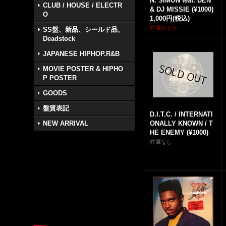
N. SIMON feat. DEN
CLUB / HOUSE / ELECTR
& DJ MISSIE (¥1000)
O
1,000円
(税込)
在庫わずか
SS盤、新品、シールド品、
Deadstock
JAPANESE HIPHOP.R&B
MOVIE POSTER & HIPHO
P POSTER
GOODS
盤質表記
D.I.T.C. ‎/ INTERNATI
NEW ARRIVAL
ONALLY KNOWN / T
HE ENEMY (¥1000)
在庫なし