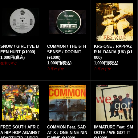
SNOW / GIRL I'VE B
COMMON / THE 6TH
KRS-ONE / RAPPAZ
EEN HURT (¥1000)
SENSE / DOOINIT
R.N. DANJA (UK) (¥1
1,000円
(税込)
(¥1000)
000)
1,000円
(税込)
1,000円
(税込)
在庫わずか
在庫わずか
在庫わずか
FREE SOUTH AFRIC
COMMON Feat. SAD
IMMATURE Feat. SM
A HIP HOP AGAINST
AT X / ONE-NINE-NIN
OOTH / WE GOT IT