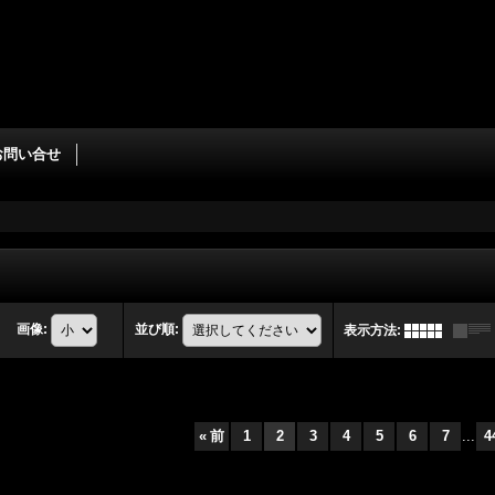
お問い合せ
画像
:
並び順
:
表示方法
:
«
前
1
2
3
4
5
6
7
...
4