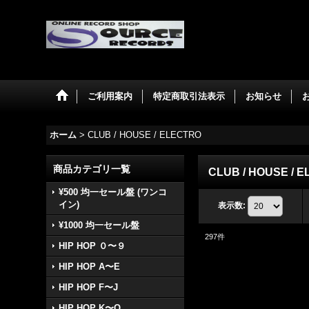
ご利用案内
特定商取引法表示
お知らせ
ホーム
>
CLUB / HOUSE / ELECTRO
商品カテゴリ一覧
CLUB / HOUSE / 
¥500 均一セール盤 (ワンコ
イン)
表示数
:
¥1000 均一セール盤
297
件
HIP HOP ０〜９
HIP HOP A〜E
HIP HOP F〜J
HIP HOP K〜O