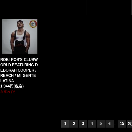
ROBI ROB'S CLUBW
ORLD FEATURING D
EBORAH COOPER /
REACH / MI GENTE
LATINA
1,944円
(税込)
在庫わずか
1
2
3
4
5
6
...
15
次