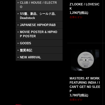
CLUB / HOUSE / ELECTR
Z'LOOKE / LOVESIC
O
K
1,296円
(税込)
SS盤、新品、シールド品、
在庫わずか
Deadstock
JAPANESE HIPHOP.R&B
MOVIE POSTER & HIPHO
P POSTER
GOODS
盤質表記
NEW ARRIVAL
MASTERS AT WORK
FEATURING INDIA / I
CAN'T GET NO SLEE
P
3,780円
(税込)
在庫わずか