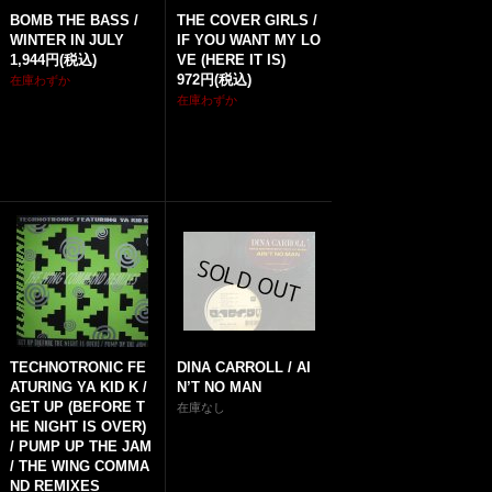
BOMB THE BASS /
THE COVER GIRLS /
WINTER IN JULY
IF YOU WANT MY LO
1,944円
(税込)
VE (HERE IT IS)
972円
(税込)
在庫わずか
在庫わずか
TECHNOTRONIC FE
DINA CARROLL / AI
ATURING YA KID K /
N’T NO MAN
GET UP (BEFORE T
在庫なし
HE NIGHT IS OVER)
/ PUMP UP THE JAM
/ THE WING COMMA
ND REMIXES