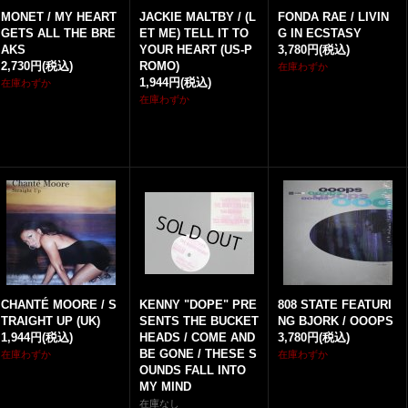
MONET / MY HEART
JACKIE MALTBY / (L
FONDA RAE / LIVIN
GETS ALL THE BRE
ET ME) TELL IT TO
G IN ECSTASY
AKS
YOUR HEART (US-P
3,780円
(税込)
2,730円
(税込)
ROMO)
在庫わずか
1,944円
(税込)
在庫わずか
在庫わずか
CHANTÉ MOORE / S
KENNY "DOPE" PRE
808 STATE FEATURI
TRAIGHT UP (UK)
SENTS THE BUCKET
NG BJORK / OOOPS
1,944円
(税込)
HEADS / COME AND
3,780円
(税込)
BE GONE / THESE S
在庫わずか
在庫わずか
OUNDS FALL INTO
MY MIND
在庫なし