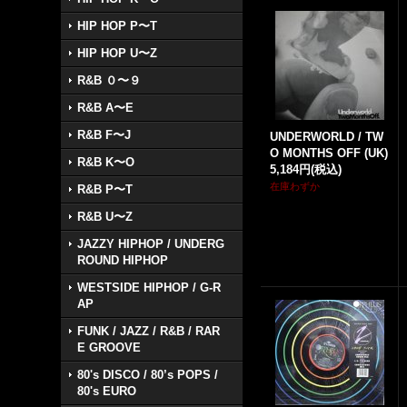
HIP HOP P〜T
HIP HOP U〜Z
R&B ０〜９
R&B A〜E
R&B F〜J
UNDERWORLD / TW
O MONTHS OFF (UK)
R&B K〜O
5,184円
(税込)
在庫わずか
R&B P〜T
R&B U〜Z
JAZZY HIPHOP / UNDERG
ROUND HIPHOP
WESTSIDE HIPHOP / G-R
AP
FUNK / JAZZ / R&B / RAR
E GROOVE
80's DISCO / 80’s POPS /
80's EURO