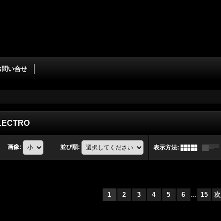
お問い合せ
ELECTRO
画像
:
並び順
:
表示方法
:
1
2
3
4
5
6
...
15
次