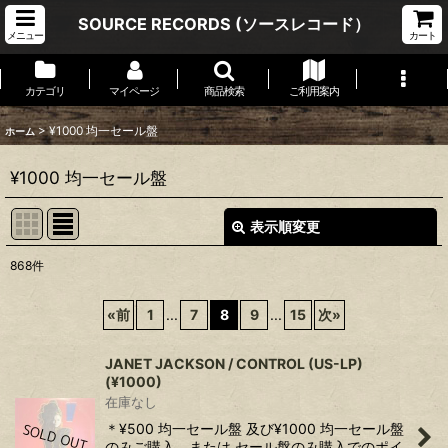
SOURCE RECORDS (ソースレコード）
メニュー
カート
カテゴリ
マイページ
商品検索
ご利用案内
>
¥1000 均一セール盤
ホーム
¥1000 均一セール盤
表示順変更
閉じる
868
件
表示数
:
«
前
1
...
7
8
9
...
15
次
»
並び順
:
JANET JACKSON ‎/ CONTROL (US-LP)
(¥1000)
絞り込む
在庫なし
＊¥500 均一セール盤 及び¥1000 均一セール盤
のみご購入、または セール盤のみ購入でのポイ