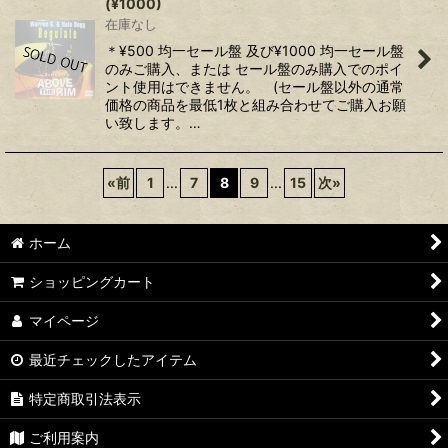
(¥1000)
在庫なし
＊¥500 均一セール盤 及び¥1000 均一セール盤
のみご購入、または セール盤のみ購入でのポイ
ント使用はできません。 (セール盤以外の通常
価格の商品を最低1枚と組み合わせてご購入お願
い致します。…
«
前
1
...
7
8
9
...
15
次
»
ホーム
ショッピングカート
マイページ
最近チェックしたアイテム
特定商取引法表示
ご利用案内