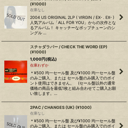
(¥1000)
在庫なし
2004 US ORIGINAL 2LP ( VIRGIN / EX- . EX- )
人気アルバム「ALL FOR YOU」からの次作とな
るアルバム！ キャッチーなポップチューンのシ
ングル …
スチャダラパー / CHECK THE WORD (EP)
(¥1000)
1,000
円
(税込)
在庫わずか
＊¥500 均一セール盤 及び¥1000 均一セール盤
のみご購入、または セール盤のみ購入でのポイ
ント使用はできません。 (セール盤以外の通常
価格の商品を最低1枚と組み合わせてご購入お願
い致します。…
2PAC / CHANGES (UK) (¥1000)
在庫なし
＊¥500 均一セール盤 及び¥1000 均一セール盤
のみご購入、または セール盤のみ購入でのポイ