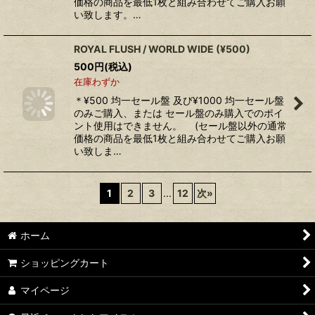
価格の商品を最低1枚と組み合わせてご購入お願
い致します。…
ROYAL FLUSH / WORLD WIDE (¥500)
500
円
(税込)
在庫わずか
＊¥500 均一セール盤 及び¥1000 均一セール盤
のみご購入、または セール盤のみ購入でのポイ
ント使用はできません。 (セール盤以外の通常
価格の商品を最低1枚と組み合わせてご購入お願
い致しま…
1
2
3
...
12
次
»
ホーム
ショッピングカート
マイページ