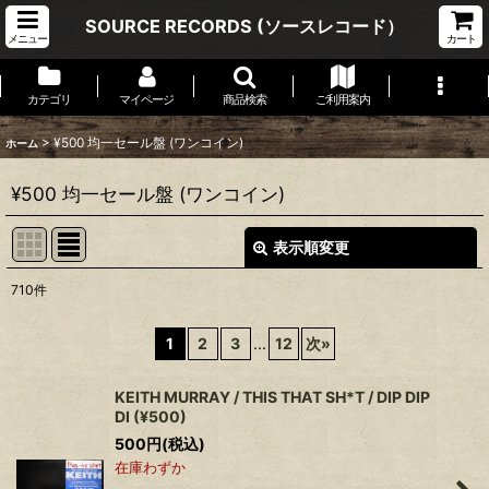
SOURCE RECORDS (ソースレコード）
メニュー
カート
カテゴリ
マイページ
商品検索
ご利用案内
>
¥500 均一セール盤 (ワンコイン)
ホーム
¥500 均一セール盤 (ワンコイン)
表示順変更
閉じる
710
件
表示数
:
1
2
3
...
12
次
»
並び順
:
KEITH MURRAY / THIS THAT SH*T / DIP DIP
DI (¥500)
絞り込む
500
円
(税込)
在庫わずか