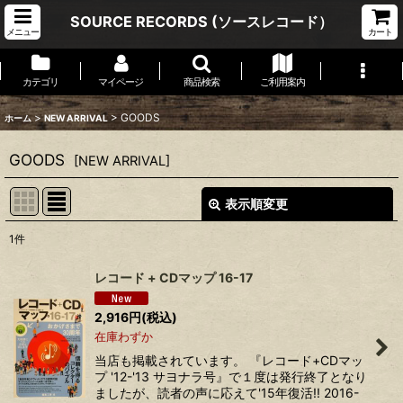
SOURCE RECORDS (ソースレコード）
メニュー
カート
カテゴリ
マイページ
商品検索
ご利用案内
>
>
GOODS
ホーム
NEW ARRIVAL
GOODS
[
NEW ARRIVAL
]
表示順変更
閉じる
1
件
表示数
:
レコード + CDマップ 16-17
並び順
:
2,916
円
(税込)
在庫わずか
絞り込む
当店も掲載されています。 『レコード+CDマッ
プ '12-'13 サヨナラ号』で１度は発行終了となり
ましたが、読者の声に応えて'15年復活!! 2016-