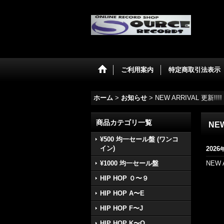
ご利用案内
特定商取引法表示
ホーム
>
お知らせ
>
NEW ARRIVAL 更新!!!!
商品カテゴリ一覧
NEW
¥500 均一セール盤 (ワンコ
イン)
2026
¥1000 均一セール盤
NEW 
HIP HOP ０〜９
HIP HOP A〜E
HIP HOP F〜J
HIP HOP K〜O