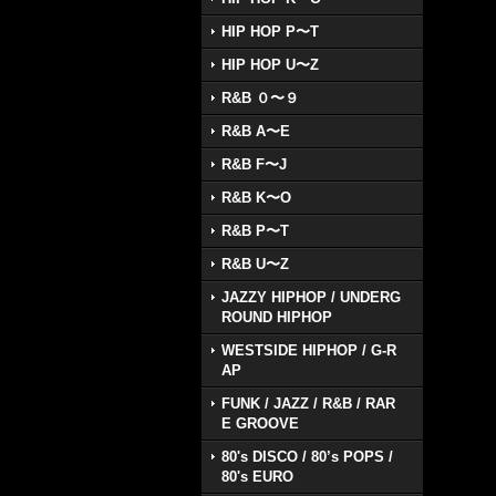
HIP HOP P〜T
HIP HOP U〜Z
R&B ０〜９
R&B A〜E
R&B F〜J
R&B K〜O
R&B P〜T
R&B U〜Z
JAZZY HIPHOP / UNDERG
ROUND HIPHOP
WESTSIDE HIPHOP / G-R
AP
FUNK / JAZZ / R&B / RAR
E GROOVE
80's DISCO / 80’s POPS /
80's EURO