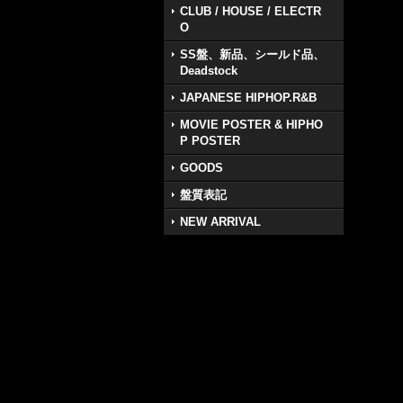
CLUB / HOUSE / ELECTR
O
SS盤、新品、シールド品、
Deadstock
JAPANESE HIPHOP.R&B
MOVIE POSTER & HIPHO
P POSTER
GOODS
盤質表記
NEW ARRIVAL