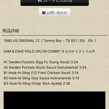
お問い合わせ
商品詳細
1990 US ORIGINAL 12' ( Tommy Boy – TB 951 / EX- . EX- )
SAM & DAVE"HOLD ON,I'M COMIN'"ネタのナイスミドル!!!
A1 Swollen Pockets (Egg Fu Young Vocal) 3:24
A2 Swollen Pockets (Duck Sauce Instrumental) 3:24
B1 Hook-N-Sling (1/2 Fried Chicken Vocal) 3:14
B2 Hook-N-Sling (Soy Sauce Instrumental) 3:10
B3 Hook-N-Sling (Chop Stick Apella) 2:36