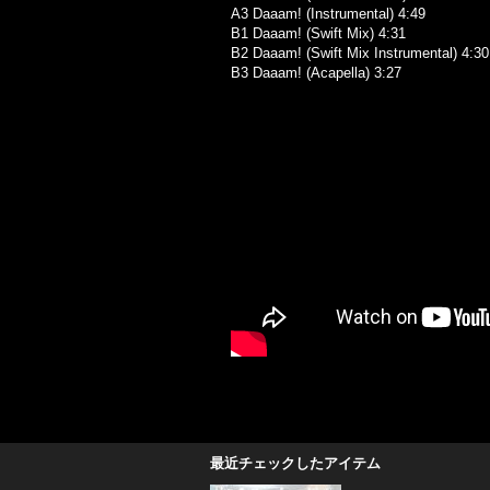
A3 Daaam! (Instrumental) 4:49
B1 Daaam! (Swift Mix) 4:31
B2 Daaam! (Swift Mix Instrumental) 4:30
B3 Daaam! (Acapella) 3:27
最近チェックしたアイテム