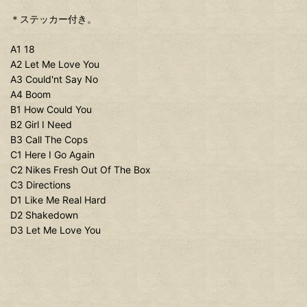
＊ステッカー付き。
A1 18
A2 Let Me Love You
A3 Could'nt Say No
A4 Boom
B1 How Could You
B2 Girl I Need
B3 Call The Cops
C1 Here I Go Again
C2 Nikes Fresh Out Of The Box
C3 Directions
D1 Like Me Real Hard
D2 Shakedown
D3 Let Me Love You