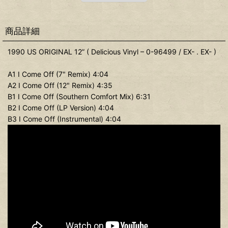
商品詳細
1990 US ORIGINAL 12” ( Delicious Vinyl – 0-96499 / EX- . EX- )
A1 I Come Off (7" Remix) 4:04
A2 I Come Off (12" Remix) 4:35
B1 I Come Off (Southern Comfort Mix) 6:31
B2 I Come Off (LP Version) 4:04
B3 I Come Off (Instrumental) 4:04