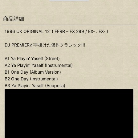
商品詳細
1996 UK ORIGINAL 12' ( FFRR – FX 289 / EX- . EX- )
DJ PREMIERが手掛けた傑作クラシック!!!
A1 Ya Playin' Yaself (Street)
A2 Ya Playin' Yaself (Instrumental)
B1 One Day (Album Version)
B2 One Day (Instrumental)
B3 Ya Playin' Yaself (Acapella)