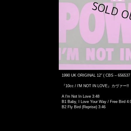
1990 UK ORIGINAL 12” ( CBS ‎– 656537 8
『10cc / I'M NOT IN LOVE』カヴァー!!
A I'm Not In Love 3:48
B1 Baby, I Love Your Way / Free Bird 4:
B2 Fly Bird (Reprise) 3:46