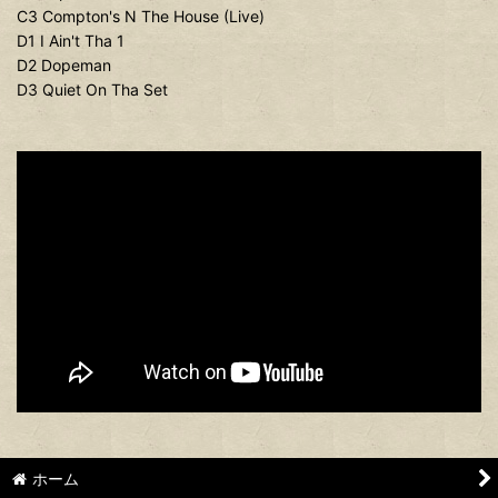
C3 Compton's N The House (Live)
D1 I Ain't Tha 1
D2 Dopeman
D3 Quiet On Tha Set
ホーム