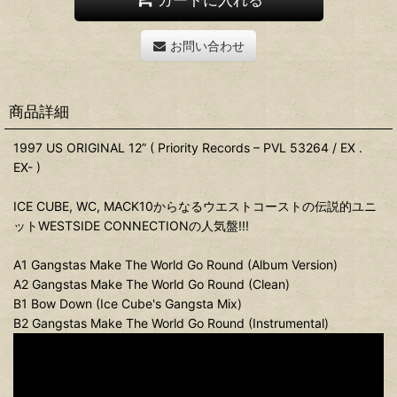
お問い合わせ
商品詳細
1997 US ORIGINAL 12” ( Priority Records ‎– PVL 53264 / EX .
EX- )
ICE CUBE, WC, MACK10からなるウエストコーストの伝説的ユニ
ットWESTSIDE CONNECTIONの人気盤!!!
A1 Gangstas Make The World Go Round (Album Version)
A2 Gangstas Make The World Go Round (Clean)
B1 Bow Down (Ice Cube's Gangsta Mix)
B2 Gangstas Make The World Go Round (Instrumental)