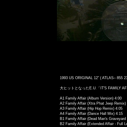
1993 US ORIGINAL 12” ( ATLAS– 855 233
大ヒットとなったE.U.「IT'S FAMILY 
A1 Family Affair (Album Version) 4:00
A2 Family Affair (Xtra Phat Jeep Remix)
A3 Family Affair (Hip Hop Remix) 4:05
A4 Family Affair (Dance Hall Mix) 4:15
B1 Family Affair (Dead Man's Graveyard M
B2 Family Affair (Extended Affair - Full L