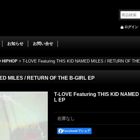
ログイン
お知らせ
お問い合せ
D HIPHOP
>
T-LOVE Featuring THIS KID NAMED MILES ‎/ RETURN OF THE
MED MILES ‎/ RETURN OF THE B-GIRL EP
T-LOVE Featuring THIS KID NAMED
L EP
在庫なし
Facebookでシェア