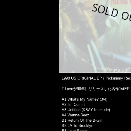
1998 US ORIGINAL EP ( Pickininny Recor
T-Loveが98年にリリースした名作1stEP!!
A1 What's My Name? (3/4)
A2 I'm Comin'
A3 Untitled (KBAY Interlude)
A4 Wanna-Beez
B1 Return Of The B-Girl
B2 LA To Brooklyn
B3 Love Shots