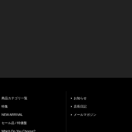
商品カテゴリ一覧
お知らせ
特集
店長日記
NEW ARRIVAL
メールマガジン
セール品 / 特価盤
Which Do You Choose?