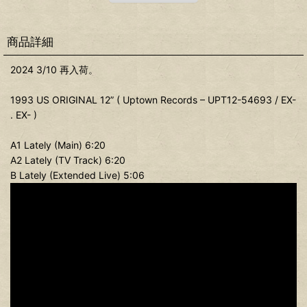
商品詳細
2024 3/10 再入荷。
1993 US ORIGINAL 12” ( Uptown Records ‎– UPT12-54693 / EX-
. EX- )
A1 Lately (Main) 6:20
A2 Lately (TV Track) 6:20
B Lately (Extended Live) 5:06