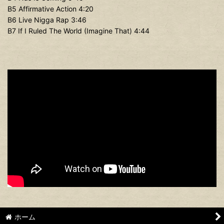
B5 Affirmative Action 4:20
B6 Live Nigga Rap 3:46
B7 If I Ruled The World (Imagine That) 4:44
ホーム