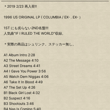
＊2019 2/23 再入荷!!
1996 US ORIGINAL LP ( COLUMBIA / EX- . EX- ）
1ST にも劣らない2ND名盤!!!
人気曲"IF I RULED THE WORLD"収録。
＊実際の商品はシュリンク。ステッカー無し。
A1 Album Intro 2:28
A2 The Message 4:10
A3 Street Dreams 4:41
A4 I Gave You Power 3:56
A5 Watch Dem Niggas 4:06
A6 Take It In Blood 4:49
A7 The Set Up 4:26
B1 Black Girl Lost 4:32
B2 Suspect 4:16
B3 Shootouts 3:46
B4 Nas Is Coming 5:40