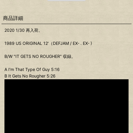
商品詳細
2020 1/30 再入荷。
1989 US ORIGINAL 12'（DEFJAM / EX- . EX- )
B/W "IT GETS NO ROUGHER" 収録。
A I'm That Type Of Guy 5:16
B It Gets No Rougher 5:26