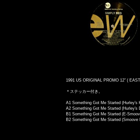
1991 US ORIGINAL PROMO 12” ( EAST
＊ステッカー付き。
A1 Something Got Me Started (Hurley's
A2 Something Got Me Started (Hurley's 
B1 Something Got Me Started (E-Smoove
B2 Something Got Me Started (Smoove 