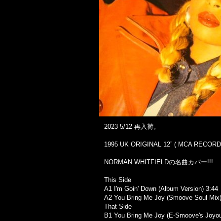
2023 5/12 再入荷。
1995 UK ORIGINAL 12” ( MCA RECORDS 
NORMAN WHITFIELDの名曲カバー!!!
This Side
A1 I'm Goin' Down (Album Version) 3:44
A2 You Bring Me Joy (Smoove Soul Mix)
That Side
B1 You Bring Me Joy (E-Smoove's Joyou