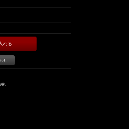
わせ
画盤。