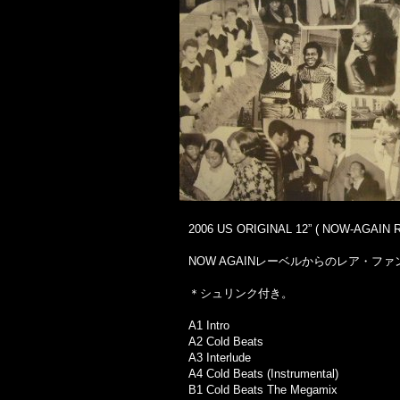
2006 US ORIGINAL 12” ( NOW-AGAIN R
NOW AGAINレーベルからのレア・フ
＊シュリンク付き。
A1 Intro
A2 Cold Beats
A3 Interlude
A4 Cold Beats (Instrumental)
B1 Cold Beats The Megamix