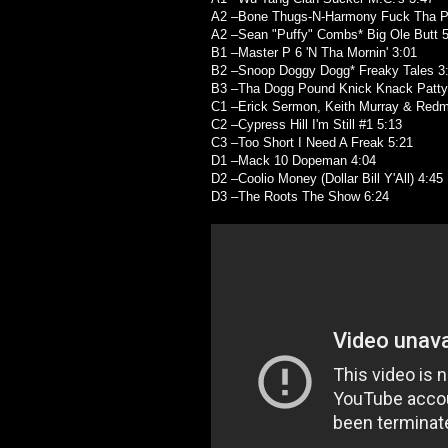
A2 –Bone Thugs-N-Harmony Fuck Tha Po
A2 –Sean "Puffy" Combs* Big Ole Butt 
B1 –Master P 6 'N Tha Mornin' 3:01
B2 –Snoop Doggy Dogg* Freaky Tales 3
B3 –Tha Dogg Pound Knick Knack Patt
C1 –Erick Sermon, Keith Murray & Redma
C2 –Cypress Hill I'm Still #1 5:13
C3 –Too Short I Need A Freak 5:21
D1 –Mack 10 Dopeman 4:04
D2 –Coolio Money (Dollar Bill Y'All) 4:45
D3 –The Roots The Show 6:24