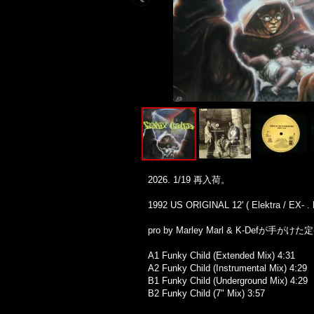
2026. 1/19 再入荷。
1992 US ORIGINAL 12' ( Elektra / EX- . 
pro by Marley Marl & K-Defが手がけた定番
A1 Funky Child (Extended Mix) 4:31
A2 Funky Child (Instrumental Mix) 4:29
B1 Funky Child (Underground Mix) 4:29
B2 Funky Child (7" Mix) 3:57