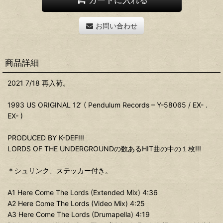
お問い合わせ
商品詳細
2021 7/18 再入荷。
1993 US ORIGINAL 12’ ( Pendulum Records ‎– Y-58065 / EX- .
EX- )
PRODUCED BY K-DEF!!!
LORDS OF THE UNDERGROUNDの数あるHIT曲の中の１枚!!!
＊シュリンク、ステッカー付き。
A1 Here Come The Lords (Extended Mix) 4:36
A2 Here Come The Lords (Video Mix) 4:25
A3 Here Come The Lords (Drumapella) 4:19