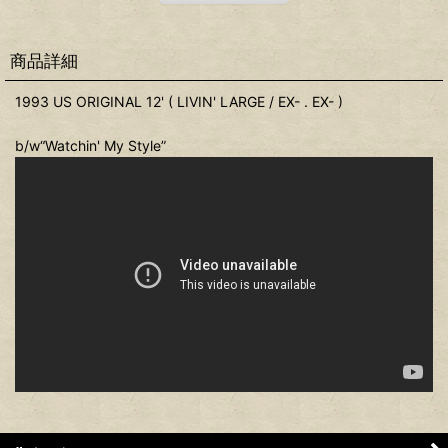
商品詳細
1993 US ORIGINAL 12' ( LIVIN' LARGE / EX- . EX- )
b/w“Watchin' My Style”