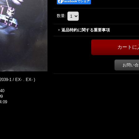
Facebookでシェア
数量
:
返品特約に関する重要事項
お問い合
039-1 / EX- . EX- )
:40
09
4:09