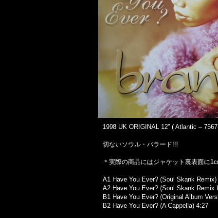
1998 UK ORIGINAL 12” ( Atlantic – 7567-
切ないソウル・バラード!!!
＊実際の商品にはジャケット裏表面に1
A1 Have You Ever? (Soul Skank Remix)
A2 Have You Ever? (Soul Skank Remix I
B1 Have You Ever? (Original Album Vers
B2 Have You Ever? (A Cappella) 4:27