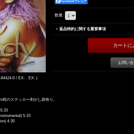
Facebookでシェア
数量
:
返品特約に関する重要事項
お問い合
84424-0 / EX- . EX- )
cm程のステッカー剥がし跡有り。
 5:33
nstrumental) 5:33
ion) 4:30