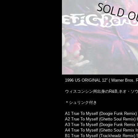
1996 US ORIGINAL 12” ( Warner Bros. Re
ウィスコンシン州出身のR&B,ネオ・ソ
＊シュリンク付き
A1 True To Myself (Doogie Funk Remix)
A2 True To Myself (Ghetto Soul Remix) 
A3 True To Myself (Doogie Funk Remix I
A4 True To Myself (Ghetto Soul Remix In
B1 True To Myself (Trackheadz Remix) 