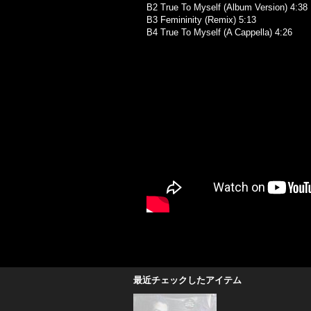
B2 True To Myself (Album Version) 4:38
B3 Femininity (Remix) 5:13
B4 True To Myself (A Cappella) 4:26
最近チェックしたアイテム