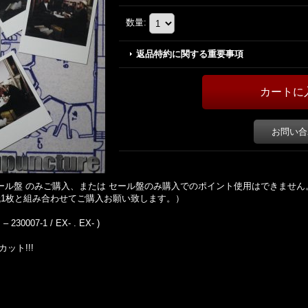
数量
:
返品特約に関する重要事項
お問い合
 均一セール盤 のみご購入、または セール盤のみ購入でのポイント使用はできません
1枚と組み合わせてご購入お願い致します。）
– 230007-1 / EX- . EX- )
カット!!!