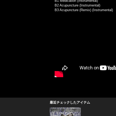
B1 Medication (Instrumental)
B2 Acupuncture (Instrumental)
B3 Acupuncture (Remix) (Instrumental)
最近チェックしたアイテム