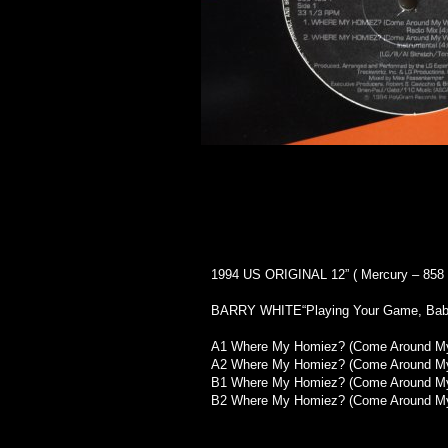
1994 US ORIGINAL 12” ( Mercury – 858 4
BARRY WHITE“Playing Your Game, 
A1 Where My Homiez? (Come Around My 
A2 Where My Homiez? (Come Around My 
B1 Where My Homiez? (Come Around My
B2 Where My Homiez? (Come Around My