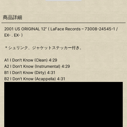
商品詳細
2001 US ORIGINAL 12” ( LaFace Records – 73008-24545-1 /
EX- . EX- )
＊シュリンク、ジャケットステッカー付き。
A1 I Don't Know (Clean) 4:29
A2 I Don't Know (Instrumental) 4:29
B1 I Don't Know (Dirty) 4:31
B2 I Don't Know (Acappella) 4:31