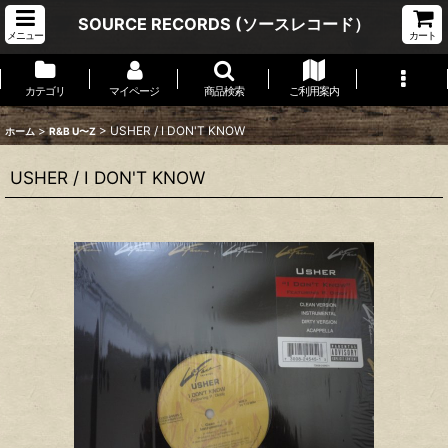
SOURCE RECORDS (ソースレコード）
メニュー
カート
カテゴリ
マイページ
商品検索
ご利用案内
>
>
USHER / I DON'T KNOW
ホーム
R&B U〜Z
USHER / I DON'T KNOW